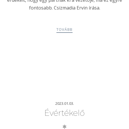
érdekelt, hogy egy pártnak ki a vezetője, ma ez egyre
fontosabb. Csizmadia Ervin írása.
TOVÁBB
2023.01.03.
Évértékelő
✻