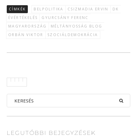
CÍMKÉK
BELPOLITIKA
CSIZMADIA ERVIN
DK
ÉVÉRTÉKELÉS
GYURCSÁNY FERENC
MAGYARORSZÁG
MÉLTÁNYOSSÁG BLOG
ORBÁN VIKTOR
SZOCIÁLDEMOKRÁCIA
LEGUTÓBBI BEJEGYZÉSEK