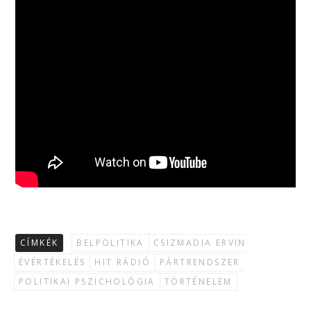
CÍMKÉK
BELPOLITIKA
CSIZMADIA ERVIN
ÉVÉRTÉKELÉS
HIT RÁDIÓ
PÁRTRENDSZER
POLITIKAI PSZICHOLÓGIA
TÖRTÉNELEM