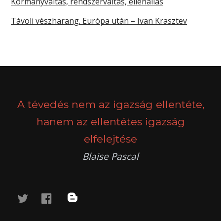
Kormányváltás, rendszerváltás, ellenállás
Távoli vészharang. Európa után – Ivan Krasztev
A tévedés nem az igazság ellentéte,
hanem az ellentétes igazság
elfelejtése
Blaise Pascal
twitter
facebook
blog