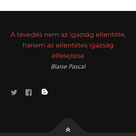
POSTS
PREV
NEXT
NAVIGATION
A tévedés nem az igazság ellentéte,
hanem az ellentétes igazság
elfelejtése
Blaise Pascal
twitter
facebook
blog