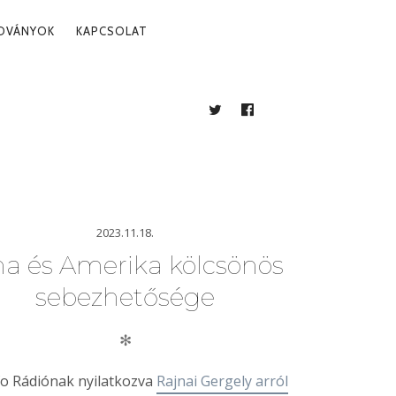
ADVÁNYOK
KAPCSOLAT
TWITTER
FACEBOOK
BLOG
2023.11.18.
na és Amerika kölcsönös
sebezhetősége
✻
fo Rádiónak nyilatkozva
Rajnai Gergely arról