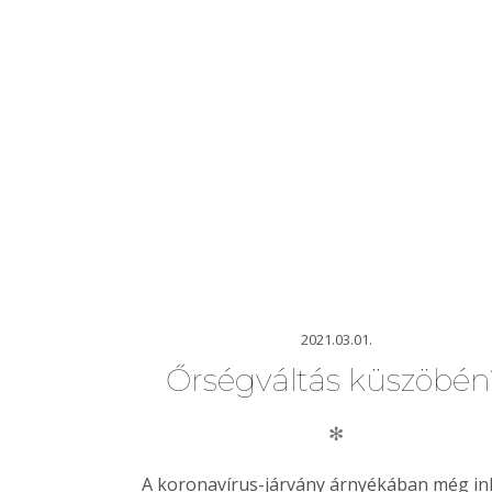
2021.03.01.
Őrségváltás küszöbén
✻
A koronavírus-járvány árnyékában még i