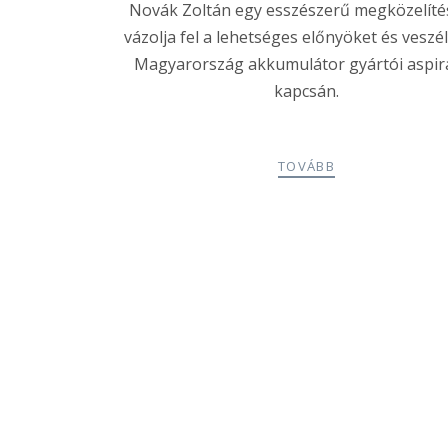
Novák Zoltán egy esszészerű megközelít
vázolja fel a lehetséges előnyöket és veszé
Magyarország akkumulátor gyártói aspirá
kapcsán.
TOVÁBB