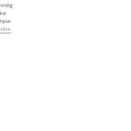
mindig
ikai
mpiai
zése.