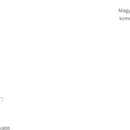
Magy
komo
?
nkább