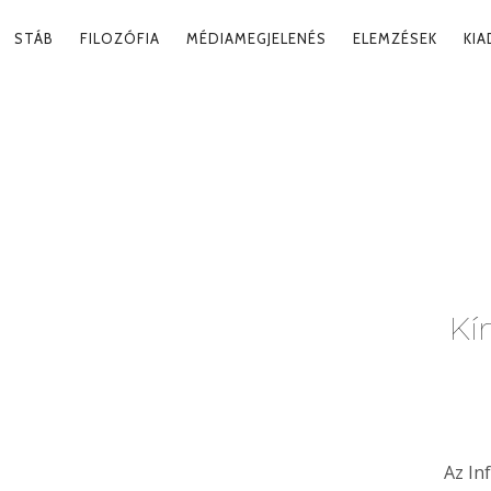
RY
STÁB
FILOZÓFIA
MÉDIAMEGJELENÉS
ELEMZÉSEK
KI
ATION
Kí
Az In