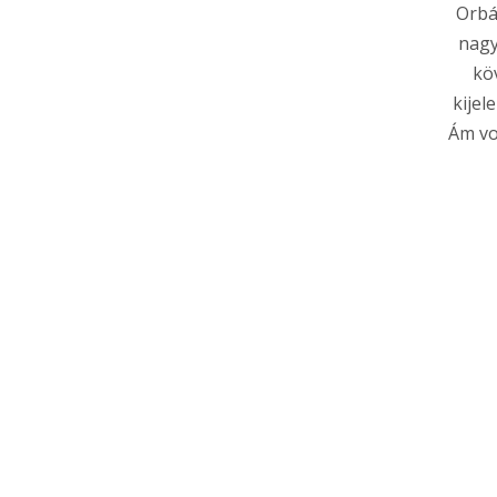
Orbá
nagy
kö
kijel
Ám vo