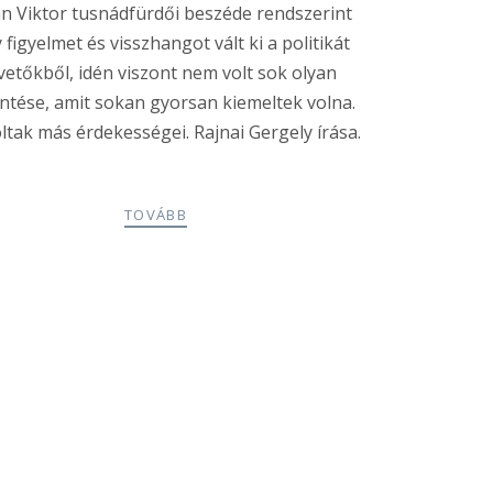
n Viktor tusnádfürdői beszéde rendszerint
 figyelmet és visszhangot vált ki a politikát
vetőkből, idén viszont nem volt sok olyan
entése, amit sokan gyorsan kiemeltek volna.
ltak más érdekességei. Rajnai Gergely írása.
TOVÁBB