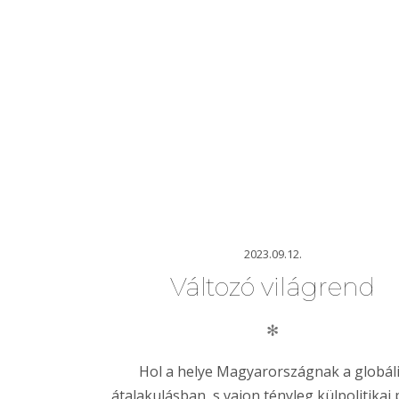
2023.09.12.
Változó világrend
✻
Hol a helye Magyarországnak a globál
átalakulásban, s vajon tényleg külpolitikai 