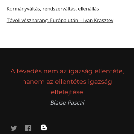
Kormányváltás, rendszerváltás, ellenállás
Távoli vészharang. Európa után – Ivan Krasztev
A tévedés nem az igazság ellentéte,
hanem az ellentétes igazság
elfelejtése
Blaise Pascal
twitter
facebook
blog