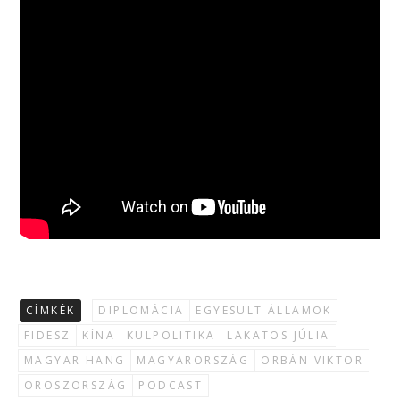
CÍMKÉK
DIPLOMÁCIA
EGYESÜLT ÁLLAMOK
FIDESZ
KÍNA
KÜLPOLITIKA
LAKATOS JÚLIA
MAGYAR HANG
MAGYARORSZÁG
ORBÁN VIKTOR
OROSZORSZÁG
PODCAST