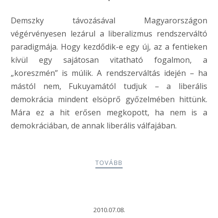
Demszky távozásával Magyarországon
végérvényesen lezárul a liberalizmus rendszerváltó
paradigmája. Hogy kezdődik-e egy új, az a fentieken
kívül egy sajátosan vitatható fogalmon, a
„koreszmén” is múlik. A rendszerváltás idején – ha
mástól nem, Fukuyamától tudjuk – a liberális
demokrácia mindent elsöprő győzelmében hittünk.
Mára ez a hit erősen megkopott, ha nem is a
demokráciában, de annak liberális válfajában.
TOVÁBB
2010.07.08.