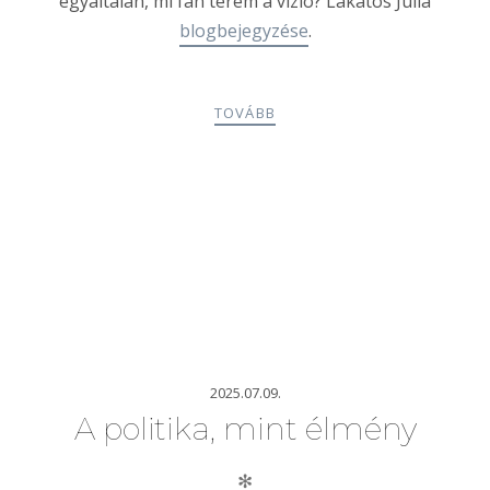
egyáltalán, mi fán terem a vízió? Lakatos Júlia
blogbejegyzése
.
TOVÁBB
2025.07.09.
A politika, mint élmény
✻