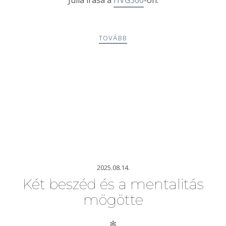
Júlia írása a
HVG360
-on.
TOVÁBB
2025.08.14.
Két beszéd és a mentalitás
mögötte
✻