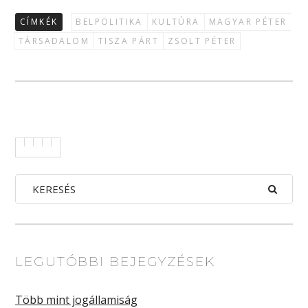
CÍMKÉK
BELPOLITIKA
KULTÚRA
MAGYAR PÉTER
TÁRSADALOM
TISZA PÁRT
ZSOLT PÉTER
LEGUTÓBBI BEJEGYZÉSEK
Több mint jogállamiság