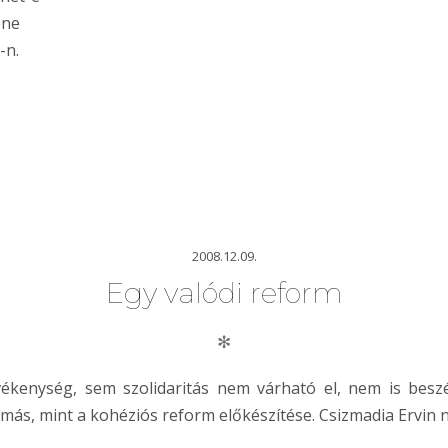
ene
-n.
2008.12.09.
Egy valódi reform
✻
ékenység, sem szolidaritás nem várható el, nem is besz
más, mint a kohéziós reform előkészítése. Csizmadia Ervin 