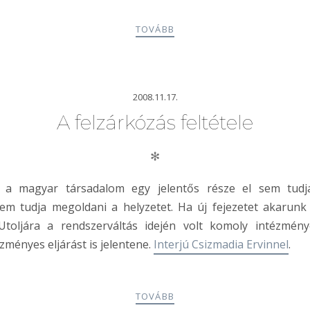
TOVÁBB
2008.11.17.
A felzárkózás feltétele
✻
, a magyar társadalom egy jelentős része el sem tud
 tudja megoldani a helyzetet. Ha új fejezetet akarun
Utoljára a rendszerváltás idején volt komoly intézmén
ézményes eljárást is jelentene.
Interjú Csizmadia Ervinnel
.
TOVÁBB