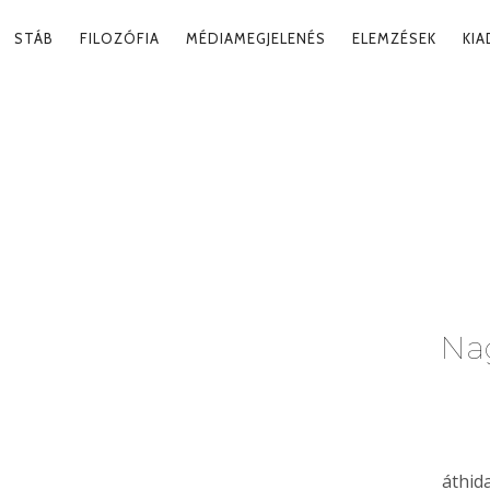
RY
STÁB
FILOZÓFIA
MÉDIAMEGJELENÉS
ELEMZÉSEK
KI
ATION
IÓ
Tag
Nag
áthid