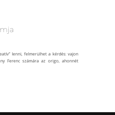
rmja
tív” lenni, felmerülhet a kérdés: vajon
ány Ferenc számára az origo, ahonnét