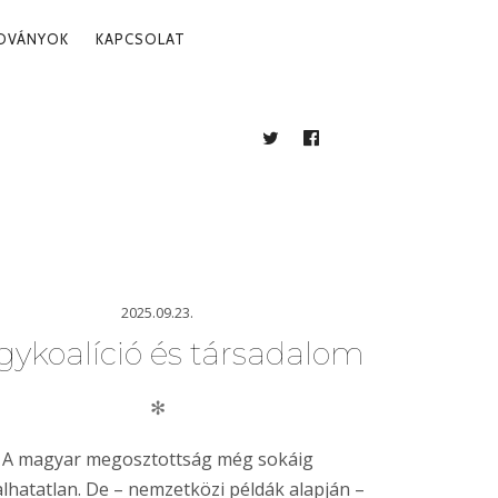
ADVÁNYOK
KAPCSOLAT
TWITTER
FACEBOOK
BLOG
2025.09.23.
ykoalíció és társadalom
✻
A magyar megosztottság még sokáig
alhatatlan. De – nemzetközi példák alapján –