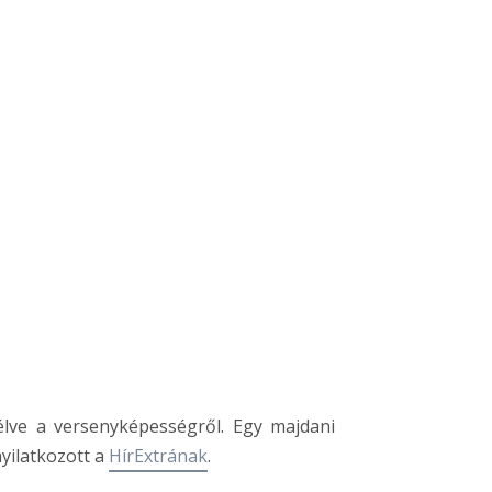
élve a versenyképességről. Egy majdani
nyilatkozott a
HírExtrának
.