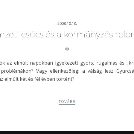
2008.10.13.
zeti csúcs és a kormányzás refo
✻
 az elmúlt napokban igyekezett gyors, rugalmas és „krea
 problémákon? Vagy ellenkezőleg: a válság lesz Gyurcs
z elmúlt két és fél évben történt?
TOVÁBB