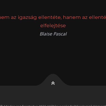
nem az igazság ellentéte, hanem az ellenté
elfelejtése
Blaise Pascal
k
g