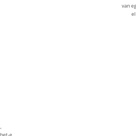
van eg
el
,
het-e