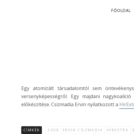
PRIMA
FŐOLDAL
NAVIG
EGY VALÓDI
Csizmadia Ervin
Egy atomizált társadalomtól sem öntevékeny
versenyképességről. Egy majdani nagykoalíci
előkészítése. Csizmadia Ervin nyilatkozott a
HírEx
CÍMKÉK
2008
ERVIN CSIZMADIA
HÍREXTRA