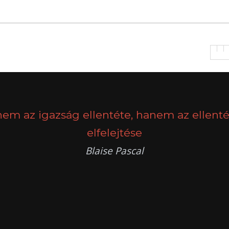
nem az igazság ellentéte, hanem az ellenté
elfelejtése
Blaise Pascal
k
g