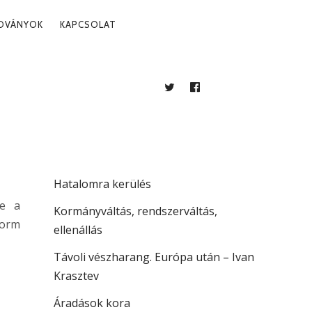
ADVÁNYOK
KAPCSOLAT
TWITTER
FACEBOOK
BLOG
LEGUTÓBBI BEJEGYZÉSEK
. 09.
Több mint jogállamiság
Hatalomra kerülés
ve a
Kormányváltás, rendszerváltás,
form
ellenállás
Távoli vészharang. Európa után – Ivan
Krasztev
Áradások kora