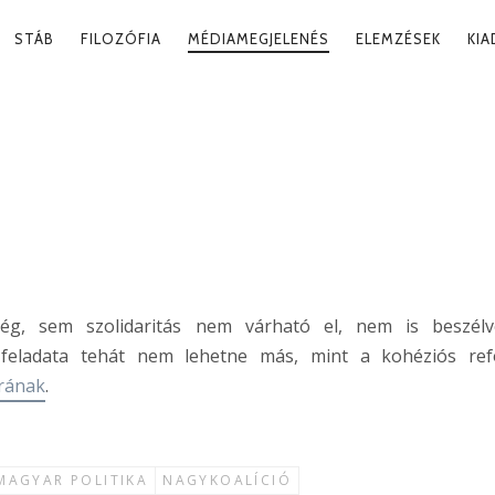
RY
STÁB
FILOZÓFIA
MÉDIAMEGJELENÉS
ELEMZÉSEK
KI
ATION
 REFORM
2008. 12
ség, sem szolidaritás nem várható el, nem is beszél
ó feladata tehát nem lehetne más, mint a kohéziós re
trának
.
MAGYAR POLITIKA
NAGYKOALÍCIÓ