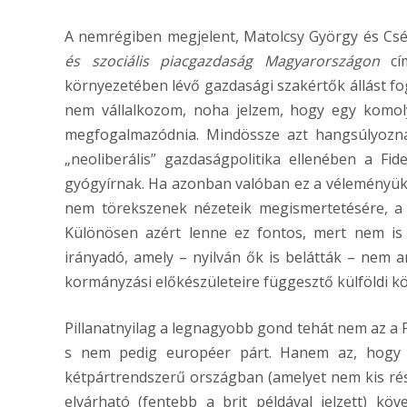
A nemrégiben megjelent, Matolcsy György és Cséf
és szociális piacgazdaság Magyarországon
cím
környezetében lévő gazdasági szakértők állást fo
nem vállalkozom, noha jelzem, hogy egy komoly
megfogalmazódnia. Mindössze azt hangsúlyoznám
„neoliberális” gazdaságpolitika ellenében a Fi
gyógyírnak. Ha azonban valóban ez a véleményük,
nem törekszenek nézeteik megismertetésére, a 
Különösen azért lenne ez fontos, mert nem is 
irányadó, amely – nyilván ők is belátták – nem a
kormányzási előkészületeire függesztő külföldi 
Pillanatnyilag a legnagyobb gond tehát nem az a Fide
s nem pedig européer párt. Hanem az, hogy v
kétpártrendszerű országban (amelyet nem kis részb
elvárható (fentebb a brit példával jelzett) 