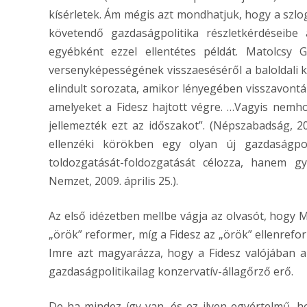
kísérletek. Ám mégis azt mondhatjuk, hogy a sz
követendő gazdaságpolitika részletkérdéseib
egyébként ezzel ellentétes példát. Matolcsy
versenyképességének visszaeséséről a baloldali 
elindult sorozata, amikor lényegében visszavontá
amelyeket a Fidesz hajtott végre. …Vagyis nem
jellemezték ezt az időszakot”. (Népszabadság, 20
ellenzéki körökben egy olyan új gazdaságpo
toldozgatását-foldozgatását célozza, hanem g
Nemzet, 2009. április 25.).
Az első idézetben mellbe vágja az olvasót, hogy 
„örök” reformer, míg a Fidesz az „örök” ellenref
Imre azt magyarázza, hogy a Fidesz valójában a
gazdaságpolitikailag konzervatív-állagőrző erő.
De ha mindez így van, és ez ilyen egyértelmű, 