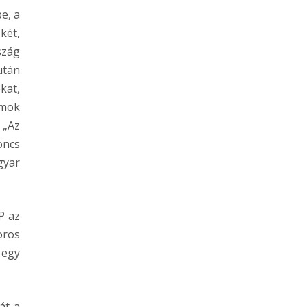
e, a
két,
szág
után
kat,
rmok
 „Az
oncs
gyar
P az
oros
 egy
át a