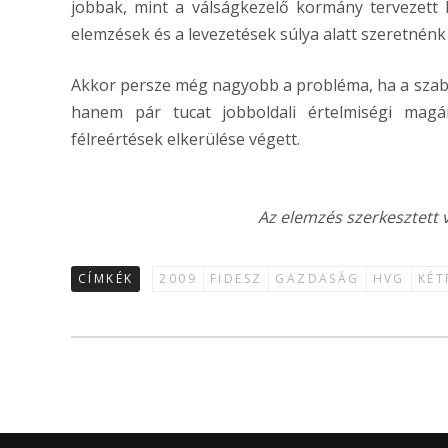
jobbak, mint a válságkezelő kormány tervezett
elemzések és a levezetések súlya alatt szeretnén
Akkor persze még nagyobb a probléma, ha a szab
hanem pár tucat jobboldali értelmiségi magá
félreértések elkerülése végett.
Az elemzés szerkesztett 
CÍMKÉK
2009
FIDESZ
GAZDASÁG
HVG
KÉT