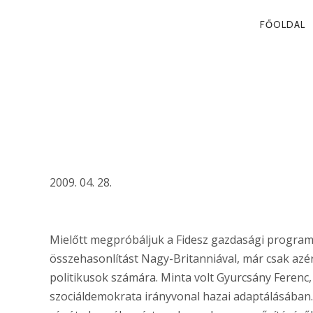
PRIMA
FŐOLDAL
NAVIG
VAN-E PROG
FIDESZNEK?
2009. 04. 28.
Mielőtt megpróbáljuk a Fidesz gazdasági program
összehasonlítást Nagy-Britanniával, már csak azér
politikusok számára. Minta volt Gyurcsány Ferenc
szociáldemokrata irányvonal hazai adaptálásában.