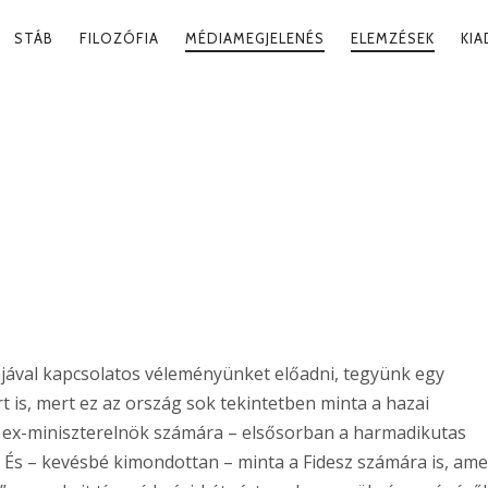
RY
STÁB
FILOZÓFIA
MÉDIAMEGJELENÉS
ELEMZÉSEK
KI
ATION
RAMJA A
jával kapcsolatos véleményünket előadni, tegyünk egy
t is, mert ez az ország sok tekintetben minta a hazai
, ex-miniszterelnök számára – elsősorban a harmadikutas
 És – kevésbé kimondottan – minta a Fidesz számára is, ame