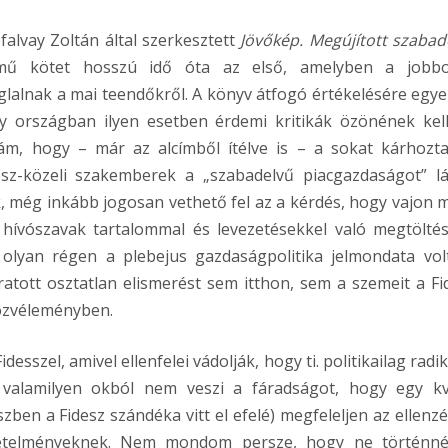
alvay Zoltán által szerkesztett
Jövőkép. Megújított szabad
ű kötet hosszú idő óta az első, amelyben a jobbo
glalnak a mai teendőkről. A könyv átfogó értékelésére egye
 országban ilyen esetben érdemi kritikák özönének kel
, hogy – már az alcímből ítélve is – a sokat kárhozta
desz-közeli szakemberek a „szabadelvű piacgazdaságot” lá
 még inkább jogosan vethető fel az a kérdés, hogy vajon m
hívószavak tartalommal és levezetésekkel való megtöltés
olyan régen a plebejus gazdaságpolitika jelmondata vol
ratott osztatlan elismerést sem itthon, sem a szemeit a Fi
közvéleményben.
sszel, amivel ellenfelei vádolják, hogy ti. politikailag radik
alamilyen okból nem veszi a fáradságot, hogy egy kv
en a Fidesz szándéka vitt el efelé) megfeleljen az ellenzé
követelményeknek. Nem mondom persze, hogy ne történn