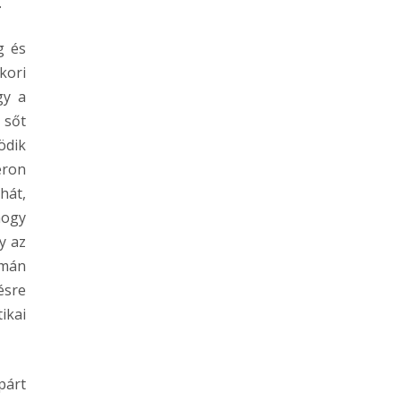
.
g és
kori
gy a
 sőt
ödik
eron
hát,
hogy
y az
omán
ésre
ikai
párt