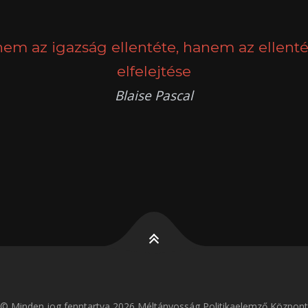
nem az igazság ellentéte, hanem az ellenté
elfelejtése
Blaise Pascal
k
g
© Minden jog fenntartva 2026 Méltányosság Politikaelemző Központ