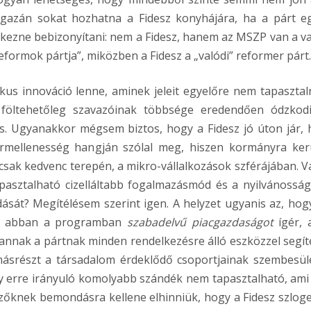
 igazán sokat hozhatna a Fidesz konyhájára, ha a párt e
ekezne bebizonyítani: nem a Fidesz, hanem az MSZP van a va
formok pártja”, miközben a Fidesz a „valódi” reformer párt.
us innováció lenne, aminek jeleit egyelőre nem tapasztaln
s föltehetőleg szavazóinak többsége eredendően ódzkod
is. Ugyanakkor mégsem biztos, hogy a Fidesz jó úton jár, 
formellenesség hangján szólal meg, hiszen kormányra ker
csak kedvenc terepén, a mikro-vállalkozások szférájában. V
tapasztalható cizelláltabb fogalmazásmód és a nyilvánossá
ását? Megítélésem szerint igen. A helyzet ugyanis az, hog
, s abban a programban
szabadelvű piacgazdaságot
ígér, 
annak a pártnak minden rendelkezésre álló eszközzel segít
másrészt a társadalom érdeklődő csoportjainak szembesül
gy erre irányuló komolyabb szándék nem tapasztalható, ami 
zőknek bemondásra kellene elhinniük, hogy a Fidesz szloge