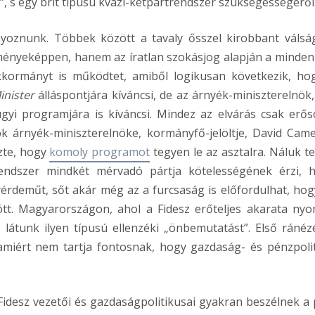
”, s egy brit típusú kvázi-kétpártrendszer szükségességéről
yoznunk. Többek között a tavaly ősszel kirobbant válsá
ényeképpen, hanem az íratlan szokásjog alapján a minden
ékkormányt is működtet, amiből logikusan következik, ho
inister
álláspontjára kíváncsi, de az árnyék-miniszterelnök,
yi programjára is kíváncsi. Mindez az elvárás csak erős
vok árnyék-miniszterelnöke, kormányfő-jelöltje, David Cam
zte, hogy
komoly programot
tegyen le az asztalra. Náluk te
endszer mindkét mérvadó pártja kötelességének érzi, 
érdeműt, sőt akár még az a furcsaság is előfordulhat, hog
tt. Magyarországon, ahol a Fidesz erőteljes akarata ny
látunk ilyen típusú ellenzéki „önbemutatást”. Első ránéz
lamiért nem tartja fontosnak, hogy gazdaság- és pénzpolit
Fidesz vezetői és gazdaságpolitikusai gyakran beszélnek a 