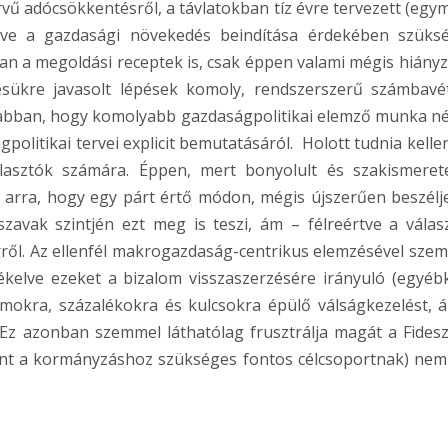
vű adócsökkentésről, a távlatokban tíz évre tervezett (egymi
tve a gazdasági növekedés beindítása érdekében szüks
n a megoldási receptek is, csak éppen valami mégis hiányzi
ésükre javasolt lépések komoly, rendszerszerű számbavét
os abban, hogy komolyabb gazdaságpolitikai elemző munka né
politikai tervei explicit bemutatásáról. Holott tudnia kellen
lasztók számára. Éppen, mert bonyolult és szakismeret
k arra, hogy egy párt értő módon, mégis újszerűen beszélj
zavak szintjén ezt meg is teszi, ám – félreértve a válas
rről. Az ellenfél makrogazdaság-centrikus elemzésével sze
ékelve ezeket a bizalom visszaszerzésére irányuló (egyéb
zámokra, százalékokra és kulcsokra épülő válságkezelést, 
 Ez azonban szemmel láthatólag frusztrálja magát a Fideszt
int a kormányzáshoz szükséges fontos célcsoportnak) nem