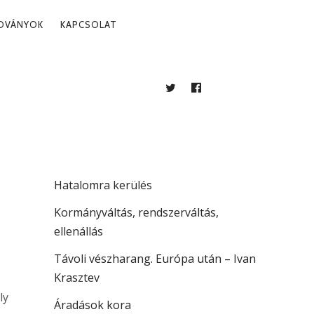
ADVÁNYOK
KAPCSOLAT
TWITTER
FACEBOOK
BLOG
LEGUTÓBBI BEJEGYZÉSEK
Több mint jogállamiság
Hatalomra kerülés
Kormányváltás, rendszerváltás,
ellenállás
Távoli vészharang. Európa után – Ivan
Krasztev
ly
Áradások kora