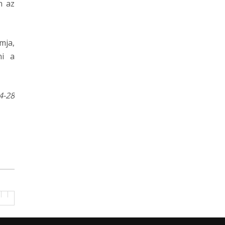
m az
mja,
ni a
4-28