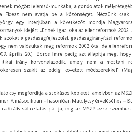
logenek mögötti elemző-munkába, a gondolatok mélyrétegéb
e a Fidesz nem avatja be a közönséget. Nézzünk csak 
 György egy interjúban a következőt mondja Magyaror
kormányok idején: „Ennek igazi oka az ellenreformok 2002 
k azokat a gazdaságfejlesztési, gazdaságirányítási reformo
hogy nem valósultak meg reformok 2002 óta, de ellenrefo
09. április 20.) Boros Imre pedig azt állapítja meg, hogy
litikai irány körvonalazódik, amely nem a mostani r
yökeresen szakít az eddig követett módszerekkel” (Ma
Matolcsy megfordítja a szokásos képletet, amelyben az MSZ
ormer. A másodikban – hasonlóan Matolycsy érveléséhez – B
 radikális változtatás pártja, míg az MSZP ezzel szemben
hogyan lehetséges, hogy mindebből szinte semmi nem jön 