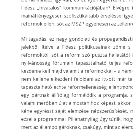
Fidesz „hivatalos” kommunikációjában? Elvégre
mainál lényegesen szofisztikáltabb érveléssel igy
reformok ellen, sőt az MSZP egyenesen az „ellenre
Mi tagadás, ez nagy gondolati és propagandisztik
jelekből ítélve a Fidesz politikusainak zöme 
reformoktól, sőt a reform szó puszta hallatától 
nyilvánosság fórumain tapasztalható teljes re
kezdenie kell majd valamit a reformokkal – s nem 
nem kellene elkezdeni feloldani az itt-ott már 
tapasztalható echte reformellenesség ellentmond
egy pártnak állítólag formálódik a programja
valami merőben újat a mostanihoz képest, akkor 
kéne egyrészt saját elemzése népszerűsítését, 
ezzel a programmal. Pillanatnyilag úgy tűnik, ho
mert az állampolgároknak, csakúgy, mint az elem