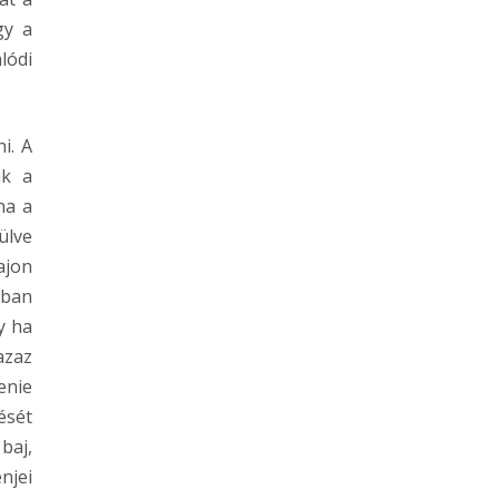
gy a
lódi
i. A
ik a
ha a
ülve
ajon
gban
y ha
azaz
enie
ését
baj,
njei