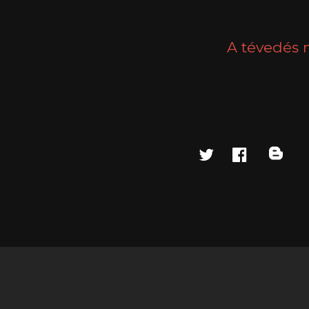
A tévedés 
twitter
faceboo
blo