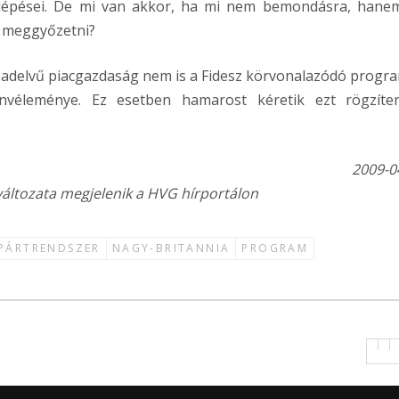
 lépései. De mi van akkor, ha mi nem bemondásra, hane
k meggyőzetni?
adelvű piacgazdaság nem is a Fidesz körvonalazódó progra
nvéleménye. Ez esetben hamarost kéretik ezt rögzíte
2009-0
változata megjelenik a HVG hírportálon
PÁRTRENDSZER
NAGY-BRITANNIA
PROGRAM