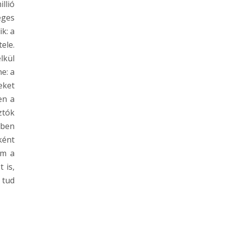
llió
éges
k: a
ele.
lkül
e: a
eket
en a
ztók
mben
ként
ám a
 is,
 tud