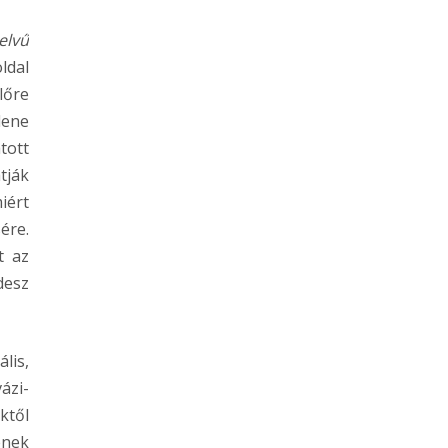
elvű
ldal
lőre
lene
tott
tják
iért
ére.
t az
desz
ális,
ázi-
ktől
ének