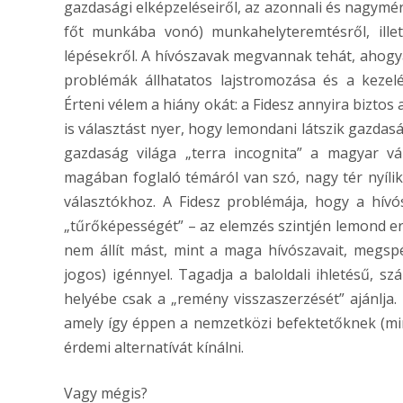
gazdasági elképzeléseiről, az azonnali és nagymér
főt munkába vonó) munkahelyteremtésről, ille
lépésekről. A hívószavak megvannak tehát, ahogya
problémák állhatatos lajstromozása és a kezel
Érteni vélem a hiány okát: a Fidesz annyira bizt
is választást nyer, hogy lemondani látszik gazdaság
gazdaság világa „terra incognita” a magyar vá
magában foglaló témáról van szó, nagy tér nyíli
választókhoz. A Fidesz problémája, hogy a hívós
„tűrőképességét” – az elemzés szintjén lemond e
nem állít mást, mint a maga hívószavait, megsp
jogos) igénnyel. Tagadja a baloldali ihletésű, s
helyébe csak a „remény visszaszerzését” ajánlja.
amely így éppen a nemzetközi befektetőknek (m
érdemi alternatívát kínálni.
Vagy mégis?