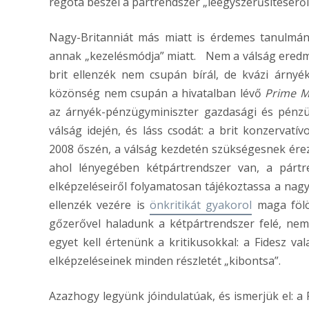
régóta beszél a pártrendszer „leegyszerűsítéséről
Nagy-Britanniát más miatt is érdemes tanulmán
annak „kezelésmódja” miatt. Nem a válság eredm
brit ellenzék nem csupán bírál, de kvázi árny
közönség nem csupán a hivatalban lévő
Prime M
az árnyék-pénzügyminiszter gazdasági és pénzüg
válság idején, és láss csodát: a brit konzervatí
2008 őszén, a válság kezdetén szükségesnek ére
ahol lényegében kétpártrendszer van, a pártr
elképzeléseiről folyamatosan tájékoztassa a nagy
ellenzék vezére is
önkritikát gyakorol
maga fölö
gőzerővel haladunk a kétpártrendszer felé, nem 
egyet kell értenünk a kritikusokkal: a Fidesz va
elképzeléseinek minden részletét „kibontsa”.
Azazhogy legyünk jóindulatúak, és ismerjük el: a 