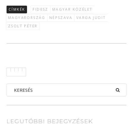
CÍMKÉK
FIDESZ
MAGYAR KÖZÉLET
MAGYARORSZÁG
NÉPSZAVA
VARGA JUDIT
ZSOLT PÉTER
LEGUTÓBBI BEJEGYZÉSEK