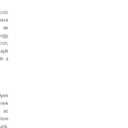
ról.
ekre
, de
hogy
ról,
aját
át a
lyek
ének
n az
alom
unk,