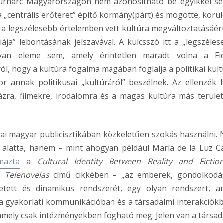
túrharc Magyarországon nem azonosítható be egyikkel s
a „centrális erőteret” építő kormány(párt) és mögötte, körül
a legszélesebb értelemben vett kultúra megváltoztatásáért
ája” lebontásának jelszavával. A kulcsszó itt a „legszéles
olyan eleme sem, amely érintetlen maradt volna a Fi
ól, hogy a kultúra fogalma magában foglalja a politikai kult
or annak politikusai „kultúráról” beszélnek. Az ellenzék h
zra, filmekre, irodalomra és a magas kultúra más terület
 mai magyar publicisztikában közkeletűen szokás használni.
k alatta, hanem – mint ahogyan például María de la Luz C
mazta
a
Cultural Identity Between Reality and Fictio
 Telenovelas
című cikkében – „az emberek, gondolkodá
etett és dinamikus rendszerét, egy olyan rendszert, a
 a gyakorlati kommunikációban és a társadalmi interakciókb
amely csak intézményekben fogható meg. Jelen van a társad