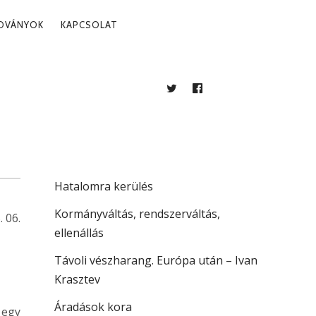
ADVÁNYOK
KAPCSOLAT
TWITTER
FACEBOOK
BLOG
LEGUTÓBBI BEJEGYZÉSEK
Több mint jogállamiság
Hatalomra kerülés
Kormányváltás, rendszerváltás,
. 06.
ellenállás
Távoli vészharang. Európa után – Ivan
Krasztev
Áradások kora
 egy