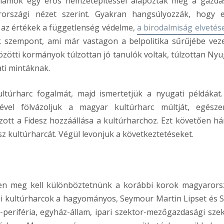
államok egy erős nemzetépítéssel alapozták meg a gazda
rországi nézet szerint. Gyakran hangsúlyozzák, hogy 
az értékek a függetlenség védelme,
a birodalmiság elvetés
 szempont, ami már vastagon a belpolitika sűrűjébe veze
özötti kormányok túlzottan jó tanulók voltak, túlzottan Nyu
ati mintáknak.
ltúrharc fogalmát, majd ismertetjük a nyugati példákat.
ével fölvázoljuk a magyar kultúrharc múltját, egész
zott a Fidesz hozzáállása a kultúrharchoz. Ezt követően h
z kultúrharcát. Végül levonjuk a következtetéseket.
ben meg kell különböztetnünk a korábbi korok magyarors
bbi kultúrharcok a hagyományos, Seymour Martin Lipset és S
periféria, egyház-állam, ipari szektor-mezőgazdasági szek