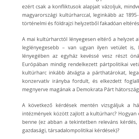
ezért csak a konfliktusok alapjait vázoljuk, mind
magyarországi kultúrharccal, leginkább az 1895-
történelmi és földrajzi helyzetből fakadóan eltérés
A mai kultúrharctól lényegesen eltérő a helyzet
leglényegesebb – van ugyan ilyen vetület is,
lényegében az egyház kevéssé vesz részt önál
Európában mindig rendelkezett pártpolitikai vet
kultúrharc inkább átvágta a párthatárokat, leg
konzervatív irányba fordult, és elkezdett fogla
megnyerve magának a Demokrata Párt hátországá
A következő kérdések mentén vizsgáljuk a h
intézmények között zajlott a kultúrharc? Hogyan o
benne (ez abban a tekintetben releváns kérdés,
gazdasági, társadalompolitikai kérdések)?