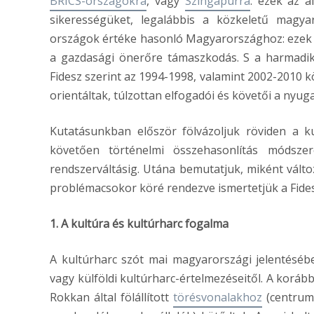
BRICS-országokra
, vagy
Szingapúrra
: ezek az 
sikerességüket, legalábbis a közkeletű magya
országok értéke hasonló Magyarországhoz: ezek 
a gazdasági önerőre támaszkodás. S a harmadik
Fidesz szerint az 1994-1998, valamint 2002-2010 k
orientáltak, túlzottan elfogadói és követői a nyug
Kutatásunkban először fölvázoljuk röviden a ku
követően történelmi összehasonlítás módszer
rendszerváltásig. Utána bemutatjuk, miként válto
problémacsokor köré rendezve ismertetjük a Fides
1. A kultúra és kultúrharc fogalma
A kultúrharc szót mai magyarországi jelentésé
vagy külföldi kultúrharc-értelmezéseitől. A korá
Rokkan által fölállított
törésvonalakho
z
(centrum-