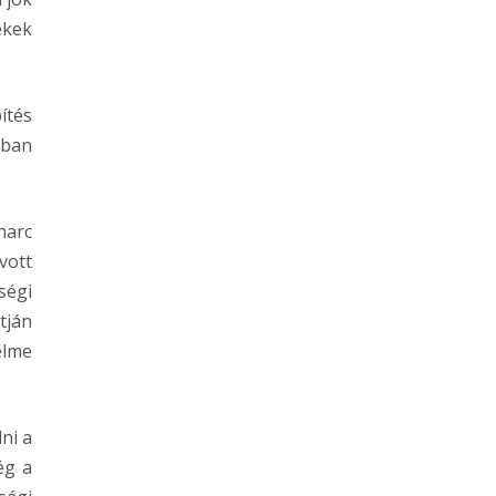
ékek
ítés
gban
harc
vott
ségi
tján
elme
ni a
ég a