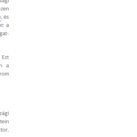
sági
ezen
e
, és
t: a
gat-
 Ezt
en a
árom
zági
tein
tor,