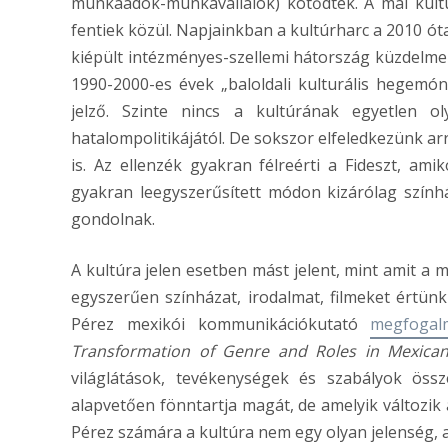
munkaadók-munkavállalók) kötődtek. A mai kul
fentiek közül. Napjainkban a kultúrharc a 2010 ót
kiépült intézményes-szellemi hátország küzdelme 
1990-2000-es évek „baloldali kulturális hegemóni
jelző. Szinte nincs a kultúrának egyetlen 
hatalompolitikájától. De sokszor elfeledkezünk arr
is. Az ellenzék gyakran félreérti a Fideszt, amik
gyakran leegyszerűsített módon kizárólag színhá
gondolnak.
A kultúra jelen esetben mást jelent, mint amit a
egyszerűen színházat, irodalmat, filmeket értün
Pérez mexikói kommunikációkutató
megfogal
Transformation of Genre and Roles in Mexican
világlátások, tevékenységek és szabályok össz
alapvetően fönntartja magát, de amelyik változik
Pérez számára a kultúra nem egy olyan jelenség, 