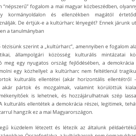
en “népszerű” fogalom a mai magyar közbeszédben, olyanny
y kormányoldalon és ellenzékben magától értető
ználják. De értjük-e a kultúrharc lényegét? Ennek járunk u
en a tanulmányban
ő tézisünk szerint a „kultúrharc”, amennyiben e fogalom ala
itikai, állampolgári közösség kulturális mintázatai kö
ató meg egy nyugatos ország fejlődésében, a demokrácia 
olni egy közhellyel: a kultúrharc nem feltétlenül tragiku
ok kulturális ellentétei (akár horizontális ellentétről –
, akár pártok és mozgalmak, valamint körülöttük kiala
rmékenyítőek is lehetnek, és hozzájárulhatnak szép lass
 kulturális ellentétek a demokrácia részei, legitimek, tehá
izarrul hangzik ez a mai Magyarországon.
legű küzdelem létezett és létezik az általunk példaérték
rszágokban. Összefoglalva, a kultúrharcok nem önmagukban