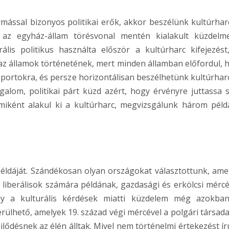
ással bizonyos politikai erők, akkor beszélünk kultúrharc
az egyház-állam törésvonal mentén kialakult küzdelm
ális politikus használta először a kultúrharc kifejezést
az államok történetének, mert minden államban előfordul, 
soportokra, és persze horizontálisan beszélhetünk kultúrharc
alom, politikai párt küzd azért, hogy érvényre juttassa s
 miként alakul ki a kultúrharc, megvizsgálunk három péld
éldáját. Szándékosan olyan országokat választottunk, ame
 liberálisok számára példának, gazdasági és erkölcsi mérc
gy a kulturális kérdések miatti küzdelem még azokba
erülhető, amelyek 19. század végi mércével a polgári társad
jlődésnek az élén álltak. Mivel nem történelmi értekezést ír