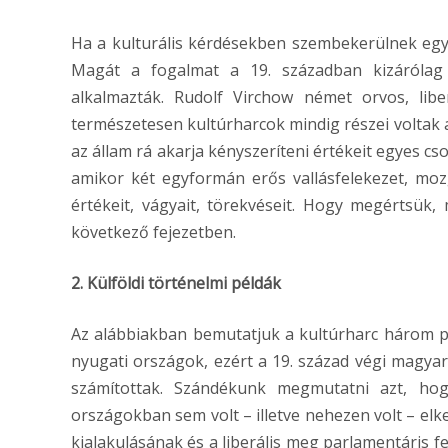
Ha a kulturális kérdésekben szembekerülnek egym
Magát a fogalmat a 19. században kizárólag 
alkalmazták. Rudolf Virchow német orvos, liber
természetesen kultúrharcok mindig részei voltak 
az állam rá akarja kényszeríteni értékeit egyes c
amikor két egyformán erős vallásfelekezet, mozg
értékeit, vágyait, törekvéseit. Hogy megértsük,
következő fejezetben.
2. Külföldi történelmi példák
Az alábbiakban bemutatjuk a kultúrharc három p
nyugati országok, ezért a 19. század végi magyar
számítottak. Szándékunk megmutatni azt, ho
országokban sem volt – illetve nehezen volt – elk
kialakulásának és a liberális meg parlamentáris fe