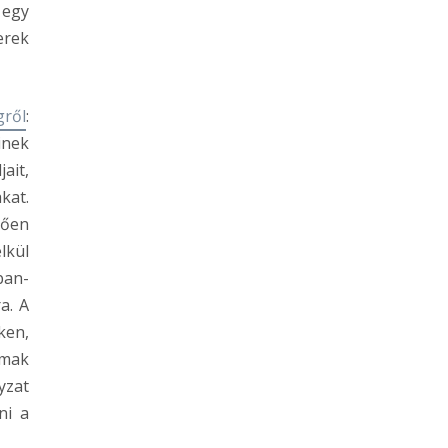
 egy
erek
gről
:
inek
ait,
kat.
tően
lkül
ban-
a. A
ken,
lmak
yzat
ni a