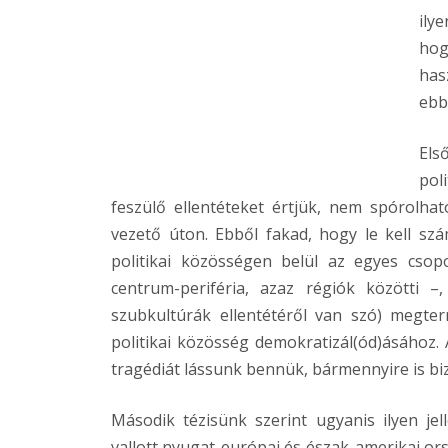
ily
hog
has
ebb
Els
pol
feszülő ellentéteket értjük, nem spórolh
vezető úton. Ebből fakad, hogy le kell szám
politikai közösségen belül az egyes csoport
centrum-periféria, azaz régiók közötti –
szubkultúrák ellentétéről van szó) megte
politikai közösség demokratizál(ód)ásához. A
tragédiát lássunk bennük, bármennyire is b
Második tézisünk szerint ugyanis ilyen jel
vallott nyugat-európai és észak-amerikai o