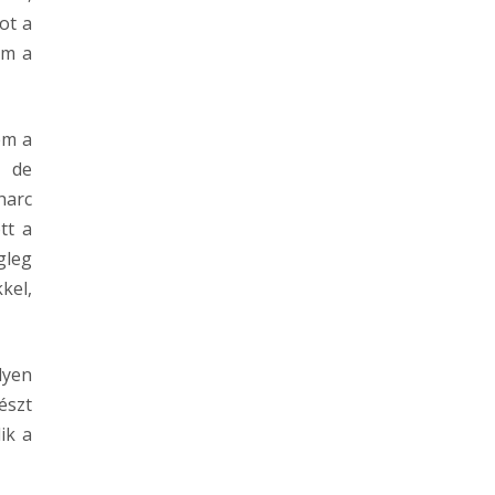
ot a
ám a
em a
, de
harc
tt a
gleg
kel,
lyen
észt
ik a