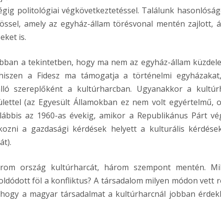
végig politológiai végkövetkeztetéssel. Találunk hasonlóság
össel, amely az egyház-állam törésvonal mentén zajlott, 
eket is.
 abban a tekintetben, hogy ma nem az egyház-állam küzdel
 hiszen a Fidesz ma támogatja a történelmi egyházakat
ló szereplőként a kultúrharcban. Ugyanakkor a kultúr
ülettel (az Egyesült Államokban ez nem volt egyértelmű, o
alábbis az 1960-as évekig, amikor a Republikánus Párt vé
lkozni a gazdasági kérdések helyett a kulturális kérdések
t).
árom ország kultúrharcát, három szempont mentén. Mi
ldódott föl a konfliktus? A társadalom milyen módon vett r
 hogy a magyar társadalmat a kultúrharcnál jobban érdekl