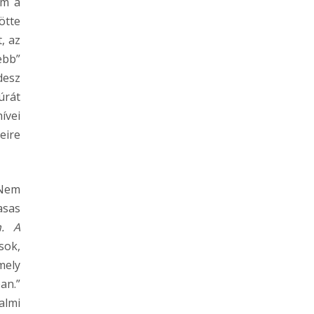
em a
ötte
, az
ebb”
desz
úrát
ívei
eire
 Nem
asas
n. A
sok,
mely
an.”
almi