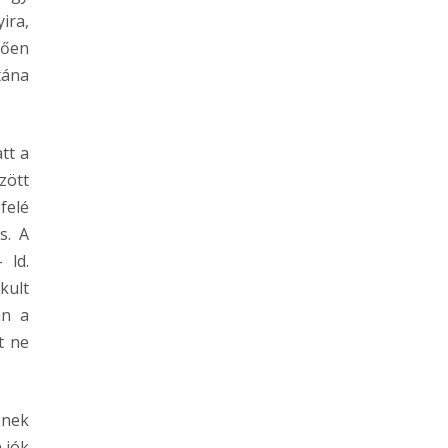
ira,
dően
tána
tt a
zött
felé
s. A
 ld.
kult
an a
t ne
űnek
 jók