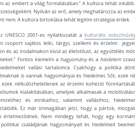
ni az embert a világ formálásában.” A kultúra tehát inkább
sszességeként. Nyilván az erő, amely meghatározza az emb
nt nem. A kultúra birtoklása tehát legitim stratégiai érdek.
 az UNESCO 2001-es nyilatkozatát a
kulturális sokszínűsé
 csoport sajátos lelki, tárgyi, szellemi és érzelmi jegye
és az irodalmakon kívül az életstílust, az együttélés módj
meket.” Fontos kiemelni a
hagyomány
és a
hiedelem
szava
edelmeket vallási tartalomra. Csakhogy a politika dön
almaknak is vannak hagyományai és hiedelmei. Sőt, ezek né
 ezek nélkülözhetetlenek az érzelmi kohézió fönntartásá
ólumok kialakításában, amelyek alkalmasak a mobilizálásr
nemzetihez és etnikaihoz, valamint vallásihoz, hiedelme
ztálódik. Ez már önmagában jelzi, hogy a pártok, mozga
tén értelmeződnek. Nem mindegy tehát, hogy egy kormán
 politikai családjának hagyományait és hiedelmeit beemel