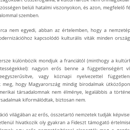
közösségen belüli hatalmi viszonyokon, és azon, megfelelő f
talommal szemben.
arca nem egyedi, abban az értelemben, hogy a nemzetép
odernizációhoz kapcsolódó kulturális viták minden orszá
ersze különbözik mondjuk a franciától (minthogy a kultúr
zetességekkel): nagyon erős benne a függetlenségért ví
gyszerűsítve, vagy köznapi nyelvezettel független
ik meg, hogy Magyarország mindig birodalmak ütközőpon
merikai társadalomnak nem élménye, legalábbis a történ
ársadalmak kiformálódtak, biztosan nem.
záció világában az erős, összetartó nemzetek tudják képvisel
etlenül hivatkozik oly gyakran a Fideszt támogató értelmis