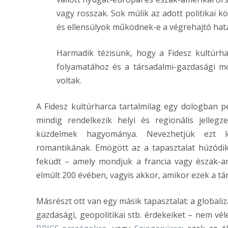
vagy rosszak. Sok múlik az adott politikai 
és ellensúlyok működnek-e a végrehajtó ha
Harmadik tézisünk, hogy a Fidesz kultúrh
folyamatához és a társadalmi-gazdasági m
voltak.
A Fidesz kultúrharca tartalmilag egy dologban p
mindig rendelkezik helyi és regionális jelleg
küzdelmek hagyománya. Nevezhetjük ezt lee
romantikának. Emögött az a tapasztalat húzód
feküdt – amely mondjuk a francia vagy észak-a
elmúlt 200 évében, vagyis akkor, amikor ezek a t
Másrészt ott van egy másik tapasztalat: a globali
gazdasági, geopolitikai stb. érdekeiket – nem vél