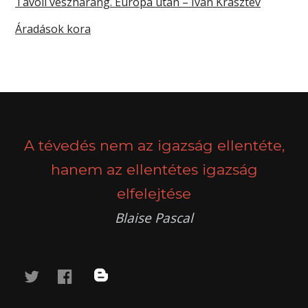
Távoli vészharang. Európa után – Ivan Krasztev
Áradások kora
A tévedés nem az igazság ellentéte,
hanem az ellentétes igazság
elfelejtése
Blaise Pascal
twitter
facebook
blog