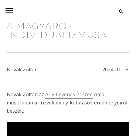
A MAGYAROK
INDIVIDUALIZMUSA
Novák Zoltán
2024. 01. 28.
Novák Zoltán az
ATV Egyenes Beszéd
című
műsorában a közvélemény-kutatások
eredményeiről
beszélt.