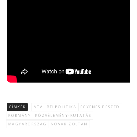
CÍMKÉK
ATV
BELPOLITIKA
EGYENES BESZÉD
KORMÁNY
KÖZVÉLEMÉNY-KUTATÁS
MAGYARORSZÁG
NOVÁK ZOLTÁN