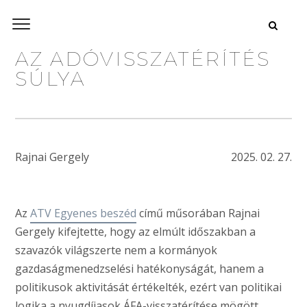
AZ ADÓVISSZATÉRÍTÉS
SÚLYA
Rajnai Gergely
2025. 02. 27.
Az
ATV Egyenes beszéd
című műsorában Rajnai
Gergely kifejtette, hogy az elmúlt időszakban a
szavazók világszerte nem a kormányok
gazdaságmenedzselési hatékonyságát, hanem a
politikusok aktivitását értékelték, ezért van politikai
logika a nyugdíjasok ÁFA-visszatérítése mögött.