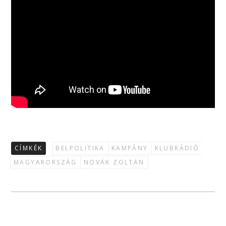
CÍMKÉK
BELPOLITIKA
KAMPÁNY
KLUBRÁDIÓ
MAGYARORSZÁG
NOVÁK ZOLTÁN