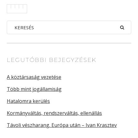
LEGUTÓBBI BEJEGYZÉSEK
A köztársaság vezetése
Több mint jogállamiság
Hatalomra kerülés
Kormányváltás, rendszerváltás, ellenállás
Távoli vészharang. Európa után – Ivan Krasztev