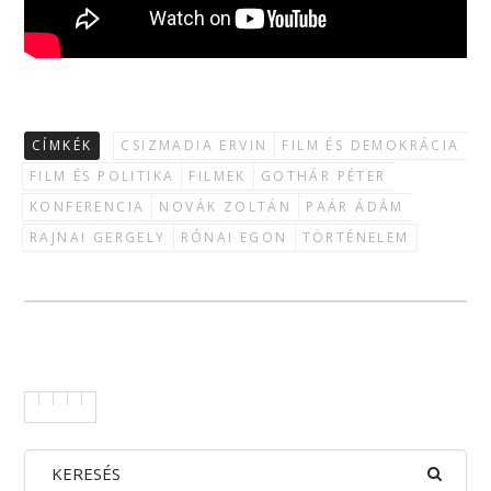
CÍMKÉK
CSIZMADIA ERVIN
FILM ÉS DEMOKRÁCIA
FILM ÉS POLITIKA
FILMEK
GOTHÁR PÉTER
KONFERENCIA
NOVÁK ZOLTÁN
PAÁR ÁDÁM
RAJNAI GERGELY
RÓNAI EGON
TÖRTÉNELEM