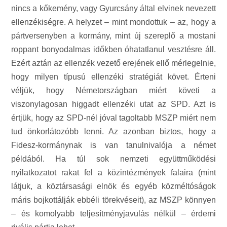
nincs a kőkemény, vagy Gyurcsány által elvinek nevezett
ellenzékiségre. A helyzet – mint mondottuk – az, hogy a
pártversenyben a kormány, mint új szereplő a mostani
roppant bonyodalmas időkben óhatatlanul vesztésre áll.
Ezért aztán az ellenzék vezető erejének ellő mérlegelnie,
hogy milyen típusú ellenzéki stratégiát követ. Érteni
véljük, hogy Németországban miért követi a
viszonylagosan higgadt ellenzéki utat az SPD. Azt is
értjük, hogy az SPD-nél jóval tagoltabb MSZP miért nem
tud önkorlátozóbb lenni. Az azonban biztos, hogy a
Fidesz-kormánynak is van tanulnivalója a német
példából. Ha túl sok nemzeti együttműködési
nyilatkozatot rakat fel a közintézmények falaira (mint
látjuk, a köztársasági elnök és egyéb közméltóságok
máris bojkottálják ebbéli törekvéseit), az MSZP könnyen
– és komolyabb teljesítményjavulás nélkül – érdemi