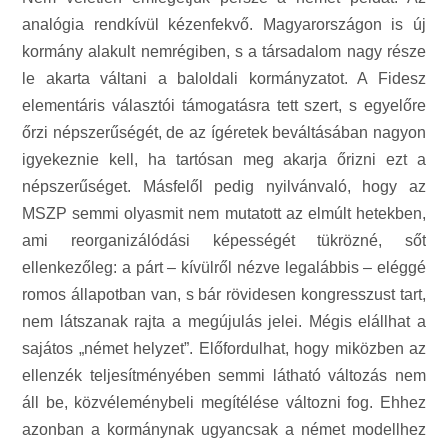
analógia rendkívül kézenfekvő. Magyarországon is új
kormány alakult nemrégiben, s a társadalom nagy része
le akarta váltani a baloldali kormányzatot. A Fidesz
elementáris választói támogatásra tett szert, s egyelőre
őrzi népszerűségét, de az ígéretek beváltásában nagyon
igyekeznie kell, ha tartósan meg akarja őrizni ezt a
népszerűséget. Másfelől pedig nyilvánvaló, hogy az
MSZP semmi olyasmit nem mutatott az elmúlt hetekben,
ami reorganizálódási képességét tükrözné, sőt
ellenkezőleg: a párt – kívülről nézve legalábbis – eléggé
romos állapotban van, s bár rövidesen kongresszust tart,
nem látszanak rajta a megújulás jelei. Mégis elállhat a
sajátos „német helyzet”. Előfordulhat, hogy miközben az
ellenzék teljesítményében semmi látható változás nem
áll be, közvéleménybeli megítélése változni fog. Ehhez
azonban a kormánynak ugyancsak a német modellhez