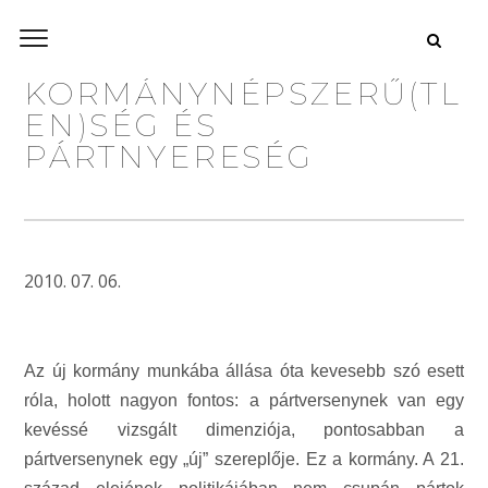
KORMÁNYNÉPSZERŰ(TL
EN)SÉG ÉS
PÁRTNYERESÉG
2010. 07. 06.
Az új kormány munkába állása óta kevesebb szó esett
róla, holott nagyon fontos: a pártversenynek van egy
kevéssé vizsgált dimenziója, pontosabban a
pártversenynek egy „új” szereplője. Ez a kormány. A 21.