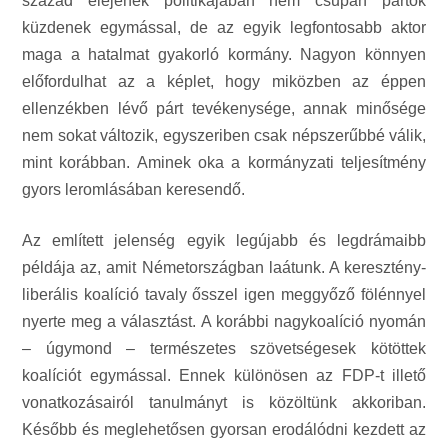
század elejének politikájában nem csupán pártok
küzdenek egymással, de az egyik legfontosabb aktor
maga a hatalmat gyakorló kormány. Nagyon könnyen
előfordulhat az a képlet, hogy miközben az éppen
ellenzékben lévő párt tevékenysége, annak minősége
nem sokat változik, egyszeriben csak népszerűbbé válik,
mint korábban. Aminek oka a kormányzati teljesítmény
gyors leromlásában keresendő.
Az említett jelenség egyik legújabb és legdrámaibb
példája az, amit Németországban laátunk. A keresztény-
liberális koalíció tavaly ősszel igen meggyőző fölénnyel
nyerte meg a választást. A korábbi nagykoalíció nyomán
– úgymond – természetes szövetségesek kötöttek
koalíciót egymással. Ennek különösen az FDP-t illető
vonatkozásairól tanulmányt is közöltünk akkoriban.
Később és meglehetősen gyorsan erodálódni kezdett az