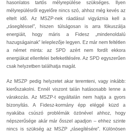
hasonlatos tartós mélyrepülése szükséges. Ilyen
mélyrepülésről egyelőre nincs szó, ahhoz még kevés az
eltelt idő. Az MSZP-nek ráadásul vigyáznia kell a
„rásegítéssel”, hiszen túlságosan is arra fókuszálja
energiáit, hogy máris a Fidesz „mindenoldalú
hazugságainak” leleplezője legyen. Ez már nem feltétlen
a német minta: az SPD azért nem fordít ekkora
energiákat ellenfelei befeketítésére. Az SPD egyszerűen
csak helyzetben találhatja magát.
Az MSZP pedig helyzetet akar teremteni, vagy inkább:
kierőszakolni. Ennél viszont talán hatásosabb lenne a
várakozás. Az MSZP-t egyáltalán nem hajtja a gyors
bizonyítás. A Fidesz-kormány épp eléggé küzd a
nyakába csúszó problémák özönével ahhoz, hogy
népszerűsége akár már ősszel apadjon – ehhez szinte
nincs is szükség az MSZP „rásegítésére”. Különösen