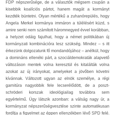
FDP népszerűsége, de a választók mégsem csupán a
kisebbik koalíciós pártot, hanem magát a kormányt
kezdték büntetni. Olyan mértékű a zuhanórepülés, hogy
Angela Merkel kormánya immáron a túlélésért küzd, s
amire senki nem számított háromnegyed évvel korábban,
a helyzet odáig fajulhat, hogy a német politikában új
kormányzati kombinációra lesz szükség. Mindez – s itt
érkezünk dolgozatunk fő mondandójához – anélkül, hogy
a domináns ellenéki párt, a szociáldemokraták alapvető
változáson mentek volna keresztül és kitalálták volna
azokat az új irányokat, amelyeket a jövőben követni
kívánnak. Változott ugyan az elnök személye, a régi
garnitúra nagyobbik fele lecserélődött, de a poszt-
schröderi korszak ideológiailag továbbra sem
egyértelmű. Úgy látszik azonban: a válság nagy úr, a
kormányzat népszerűségvesztése szinte automatikusan
fordítja a figyelmet az éppen ellenzékben lévő SPD felé.