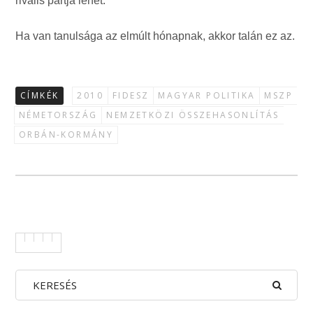
rivális pártja lehet.
Ha van tanulsága az elmúlt hónapnak, akkor talán ez az.
CÍMKÉK
2010
FIDESZ
MAGYAR POLITIKA
MSZP
NÉMETORSZÁG
NEMZETKÖZI ÖSSZEHASONLÍTÁS
ORBÁN-KORMÁNY