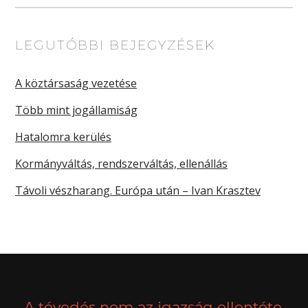
LEGUTÓBBI BEJEGYZÉSEK
A köztársaság vezetése
Több mint jogállamiság
Hatalomra kerülés
Kormányváltás, rendszerváltás, ellenállás
Távoli vészharang. Európa után – Ivan Krasztev
A tévedés nem az igazság ellentéte,