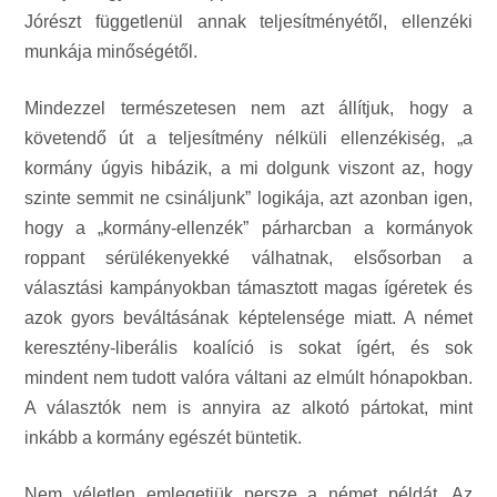
Jórészt függetlenül annak teljesítményétől, ellenzéki
munkája minőségétől.
Mindezzel természetesen nem azt állítjuk, hogy a
követendő út a teljesítmény nélküli ellenzékiség, „a
kormány úgyis hibázik, a mi dolgunk viszont az, hogy
szinte semmit ne csináljunk” logikája, azt azonban igen,
hogy a „kormány-ellenzék” párharcban a kormányok
roppant sérülékenyekké válhatnak, elsősorban a
választási kampányokban támasztott magas ígéretek és
azok gyors beváltásának képtelensége miatt. A német
keresztény-liberális koalíció is sokat ígért, és sok
mindent nem tudott valóra váltani az elmúlt hónapokban.
A választók nem is annyira az alkotó pártokat, mint
inkább a kormány egészét büntetik.
Nem véletlen emlegetjük persze a német példát. Az