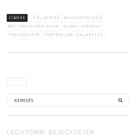
CÍMKÉK
DÉL-AFRIKA
MAGYARORSZÁG
MÉLTÁNYOSSÁG BLOG
RAJNAI GERGELY
TÁRSADALOM
TÖRTÉNELEM
VÁLASZTÁS
LEGUTÓBBI BEJEGYZÉSEK