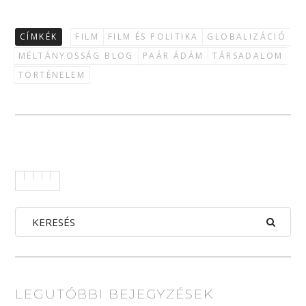
CÍMKÉK
FILM
FILM ÉS POLITIKA
GLOBALIZÁCIÓ
MÉLTÁNYOSSÁG BLOG
PAÁR ÁDÁM
TÁRSADALOM
TÖRTÉNELEM
LEGUTÓBBI BEJEGYZÉSEK