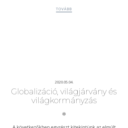
TOVÁBB
2020.05.04.
Globalizáció, világjárvány és
világkormányzás
✻
A következőkben egyrészt kitekintünk az elmúlt