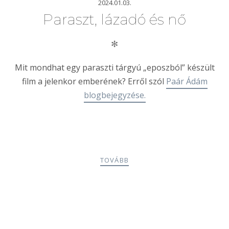
2024.01.03.
Paraszt, lázadó és nő
✻
Mit mondhat egy paraszti tárgyú „eposzból” készült
film a jelenkor emberének? Erről szól
Paár Ádám
blogbejegyzése.
TOVÁBB