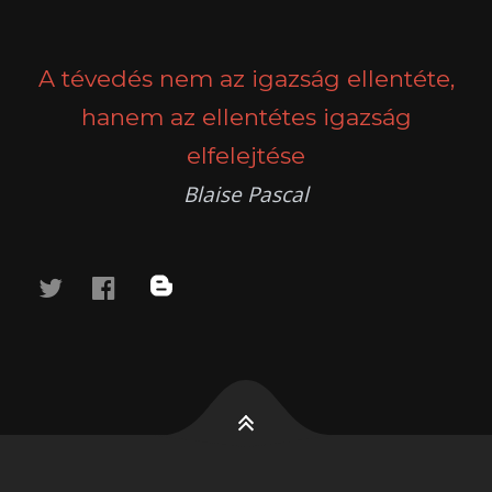
POSTS
PREV
NEXT
NAVIGATION
A tévedés nem az igazság ellentéte,
hanem az ellentétes igazság
elfelejtése
Blaise Pascal
twitter
facebook
blog