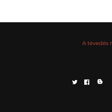
A tévedés 
twitter
faceboo
blo