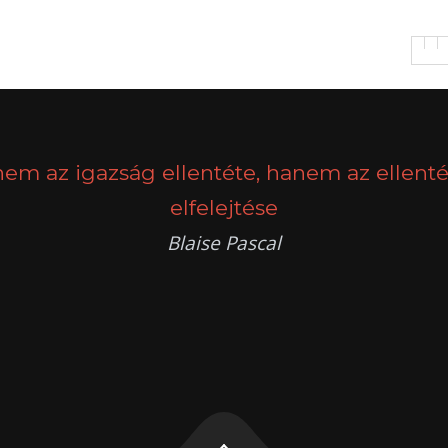
nem az igazság ellentéte, hanem az ellenté
elfelejtése
Blaise Pascal
k
g