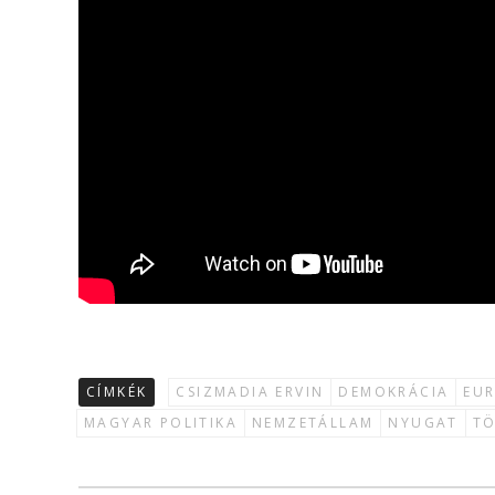
CÍMKÉK
CSIZMADIA ERVIN
DEMOKRÁCIA
EU
MAGYAR POLITIKA
NEMZETÁLLAM
NYUGAT
TÖ