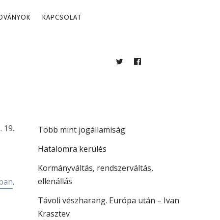
ADVÁNYOK
KAPCSOLAT
TWITTER
FACEBOOK
BLOG
LEGUTÓBBI BEJEGYZÉSEK
A köztársaság vezetése
. 19.
Több mint jogállamiság
Hatalomra kerülés
Kormányváltás, rendszerváltás,
ellenállás
óban
.
Távoli vészharang. Európa után – Ivan
Krasztev