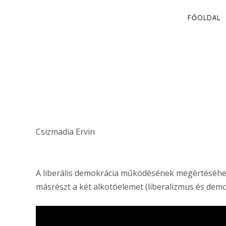
PRIMA
FŐOLDAL
NAVIG
LIBERALIZMU
NEMZETÁLLA
Csizmadia Ervin
A liberális demokrácia működésének megértéséhez
másrészt a két alkotóelemet (liberalizmus és demok