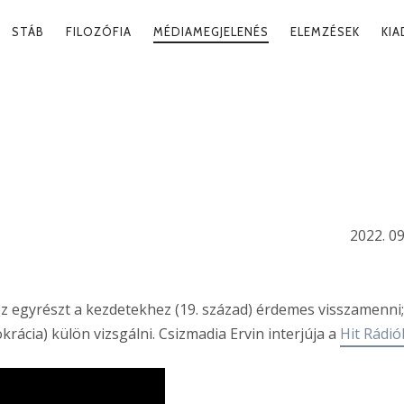
RY
STÁB
FILOZÓFIA
MÉDIAMEGJELENÉS
ELEMZÉSEK
KI
ATION
S,
M, DEMOKRÁCIA
2022. 09
 egyrészt a kezdetekhez (19. század) érdemes visszamenni;
rácia) külön vizsgálni. Csizmadia Ervin interjúja a
Hit Rádi