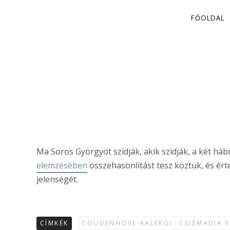
PRIMA
FŐOLDAL
NAVIG
SOROS ÉS KA
Csizmadia Ervin
Ma Soros Györgyöt szidják, akik szidják, a két háb
elemzésében
összehasonlítást tesz köztük, és érte
jelenségét.
CÍMKÉK
COUDENHOVE-KALERGI
CSIZMADIA E