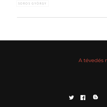
SOROS GYÖRGY
A tévedés 
twitter
faceboo
blo