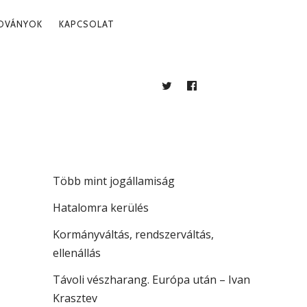
ADVÁNYOK
KAPCSOLAT
TWITTER
FACEBOOK
BLOG
LEGUTÓBBI BEJEGYZÉSEK
. 20.
A köztársaság vezetése
Több mint jogállamiság
Hatalomra kerülés
Kormányváltás, rendszerváltás,
ellenállás
Távoli vészharang. Európa után – Ivan
Krasztev