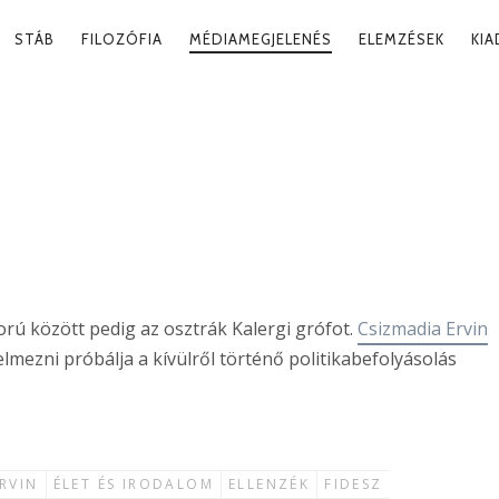
RY
STÁB
FILOZÓFIA
MÉDIAMEGJELENÉS
ELEMZÉSEK
KI
ATION
LERGI
2021. 02
orú között pedig az osztrák Kalergi grófot.
Csizmadia Ervin
lmezni próbálja a kívülről történő politikabefolyásolás
RVIN
ÉLET ÉS IRODALOM
ELLENZÉK
FIDESZ