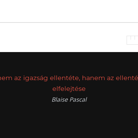
nem az igazság ellentéte, hanem az ellenté
elfelejtése
Blaise Pascal
k
g