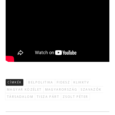
CÍMKÉK
BELPOLITIKA
FIDESZ
KLIKKTV
MAGYAR KÖZÉLET
MAGYARORSZÁG
SZAVAZÓK
TÁRSADALOM
TISZA PÁRT
ZSOLT PÉTER