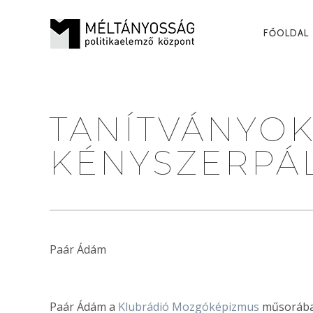
PRI
FŐOLDAL
NAV
TANÍTVÁNYO
KÉNYSZERPÁ
Paár Ádám
Paár Ádám a
Klubrádió Mozgóképizmus
műsorába