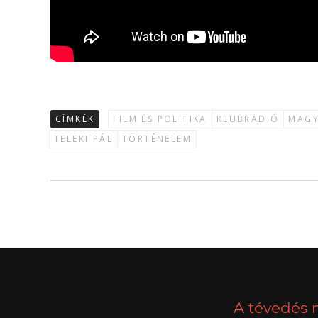
CÍMKÉK
FILM ÉS POLITIKA
KLUBRÁDIÓ
MAGY
TELEKI PÁL
TÖRTÉNELEM
A tévedés 