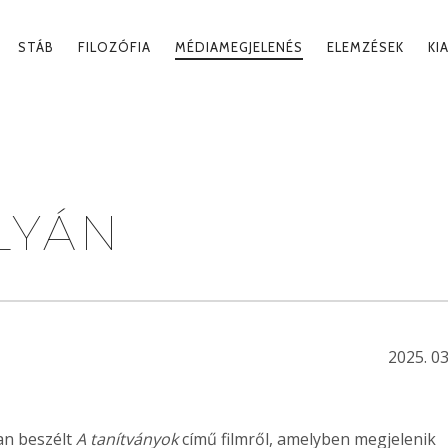
MARY
STÁB
FILOZÓFIA
MÉDIAMEGJELENÉS
ELEMZÉSEK
KI
IGATION
K
LYÁN
2025. 03
n beszélt
A tanítványok
című filmről, amelyben megjelenik