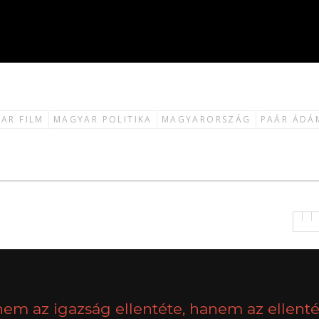
AR FILM
MAGYAR POLITIKA
MAGYARORSZÁG
PAÁR ÁDÁ
nem az igazság ellentéte, hanem az ellenté