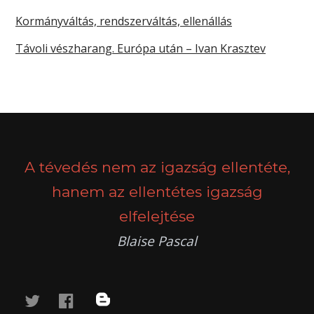
Kormányváltás, rendszerváltás, ellenállás
Távoli vészharang. Európa után – Ivan Krasztev
A tévedés nem az igazság ellentéte,
hanem az ellentétes igazság
elfelejtése
Blaise Pascal
twitter
facebook
blog