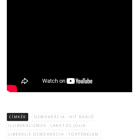
CÍMKÉK
DEMOKRÁCIA
HIT RÁDIÓ
ILLIBERALIZMUS
LAKATOS JÚLIA
LIBERÁLIS DEMOKRÁCIA
TÖRTÉNELEM