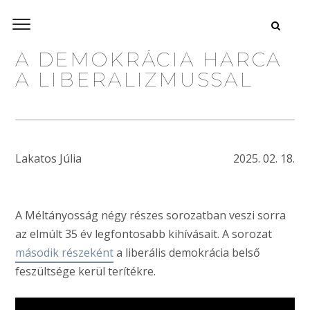
A DEMOKRÁCIA HARCA
A LIBERALIZMUSSAL
Lakatos Júlia
2025. 02. 18.
A Méltányosság négy részes sorozatban veszi sorra
az elmúlt 35 év legfontosabb kihívásait. A sorozat
második részeként
a liberális demokrácia belső
feszültsége kerül terítékre.