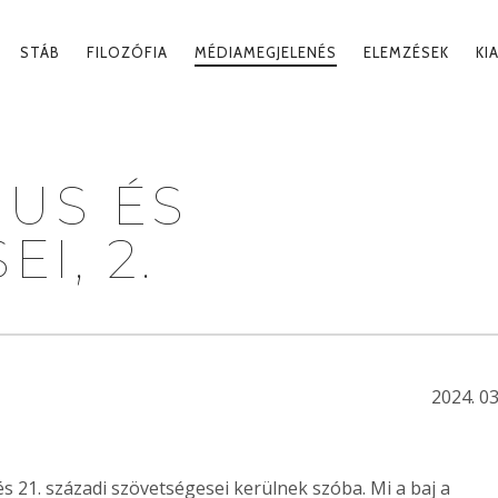
MARY
STÁB
FILOZÓFIA
MÉDIAMEGJELENÉS
ELEMZÉSEK
KI
IGATION
MUS ÉS
I, 2.
2024. 03
s 21. századi szövetségesei kerülnek szóba. Mi a baj a