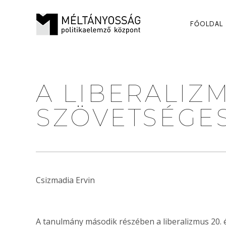
PRI
FŐOLDAL
NAV
A LIBERALIZ
SZÖVETSÉGESE
Csizmadia Ervin
A tanulmány második részében a liberalizmus 20. é