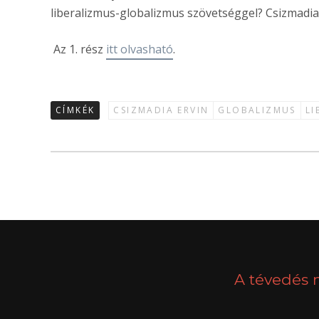
liberalizmus-globalizmus szövetséggel? Csizmadia
Az 1. rész
itt olvasható
.
CÍMKÉK
CSIZMADIA ERVIN
GLOBALIZMUS
LI
A tévedés 