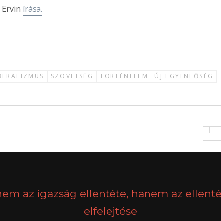
 Ervin
írása.
BERALIZMUS
SZÖVETSÉG
TÖRTÉNELEM
ÚJ EGYENLŐSÉG
nem az igazság ellentéte, hanem az ellenté
elfelejtése