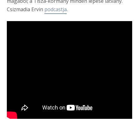
magából; a Tisza-kormány minden lépése látvány.
Csizmadia Ervin
podcastja
.