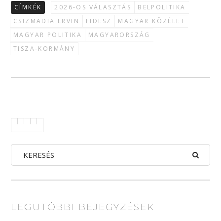
CÍMKÉK
2026-OS VÁLASZTÁS
BELPOLITIKA
CSIZMADIA ERVIN
FIDESZ
MAGYAR KÖZÉLET
MAGYAR POLITIKA
MAGYARORSZÁG
TISZA-KORMÁNY
LEGUTÓBBI BEJEGYZÉSEK