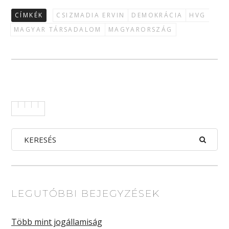
CÍMKÉK
CSIZMADIA ERVIN
DEMOKRÁCIA
HVG
MAGYAR TÁRSADALOM
MAGYARORSZÁG
LEGUTÓBBI BEJEGYZÉSEK
Több mint jogállamiság