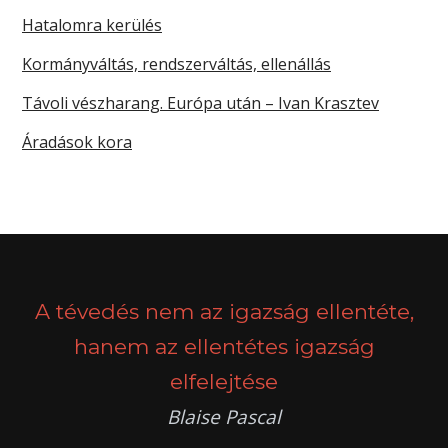
Hatalomra kerülés
Kormányváltás, rendszerváltás, ellenállás
Távoli vészharang. Európa után – Ivan Krasztev
Áradások kora
A tévedés nem az igazság ellentéte,
hanem az ellentétes igazság
elfelejtése
Blaise Pascal