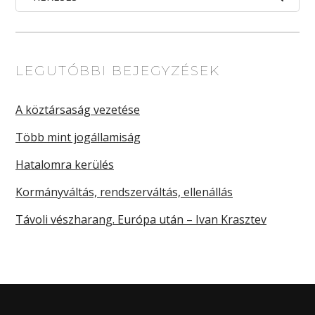
LEGUTÓBBI BEJEGYZÉSEK
A köztársaság vezetése
Több mint jogállamiság
Hatalomra kerülés
Kormányváltás, rendszerváltás, ellenállás
Távoli vészharang. Európa után – Ivan Krasztev