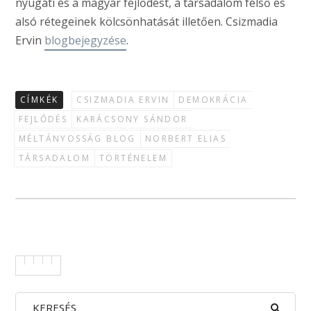
nyugati és a magyar fejlődést, a társadalom felső és
alsó rétegeinek kölcsönhatását illetően. Csizmadia
Ervin
blogbejegyzése
.
CÍMKÉK
CSIZMADIA ERVIN
DEMOKRÁCIA
FEJLŐDÉS
KARÁCSONY SÁNDOR
MÉLTÁNYOSSÁG BLOG
NORBERT ELIAS
TÁRSADALOM
TÖRTÉNELEM