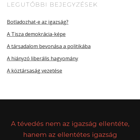
LEGUTÓBBI BEJEGYZÉSEK
Botladozhat-e az igazság?
A Tisza demokrácia-képe
A társadalom bevonása a politikába
A hiányzó liberális hagyomány
A köztársaság vezetése
A tévedés nem az igazság ellentéte,
hanem az ellentétes igazság