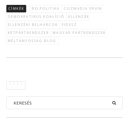
CÍMKÉK
BELPOLITIKA
CSIZMADIA ERVIN
DEMOKRATIKUS KOALÍCIÓ
ELLENZÉK
ELLENZÉKI BELHARCOK
FIDESZ
KÉTPÁRTRENDSZER
MAGYAR PÁRTRENDSZER
MÉLTÁNYOSSÁG BLOG