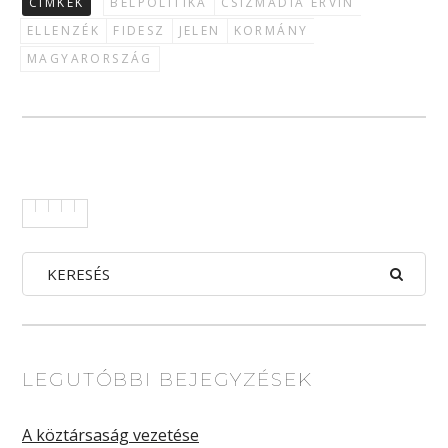
CÍMKÉK
BELPOLITIKA
CSIZMADIA ERVIN
ELLENZÉK
FIDESZ
JELEN
KORMÁNY
MAGYARORSZÁG
LEGUTÓBBI BEJEGYZÉSEK
A köztársaság vezetése