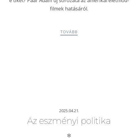
e őket? Paár Ádám új sorozata az amerikai életmód-
filmek hatásáról.
TOVÁBB
2025.04.21.
Az eszményi politika
✻