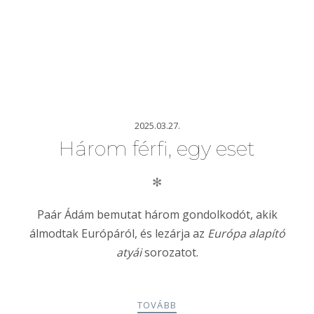
2025.03.27.
Három férfi, egy eset
✻
Paár Ádám bemutat három gondolkodót, akik
álmodtak Európáról, és lezárja az
Európa alapító
atyái
sorozatot.
TOVÁBB