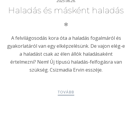
2025.06.26.
Haladás és másként haladás
✻
A felvilágosodás kora óta a haladás fogalmáról és
gyakorlatáról van egy elképzelésünk. De vajon elég-e
a haladást csak az élen állók haladásaként
értelmezni? Nem! Új típusú haladás-felfogásra van
szükség. Csizmadia Ervin esszéje.
TOVÁBB