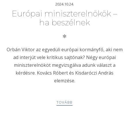
2024.10.24.
Európai miniszterelnökök –
ha beszélnek
✻
Orbán Viktor az egyedüli európai kormányfő, aki nem
ad interjút vele kritikus sajtónak? Négy európai
miniszterelnököt megvizsgálva adunk választ a
kérdésre. Kovács Róbert és Kisdaróczi András
elemzése.
TOVÁBB