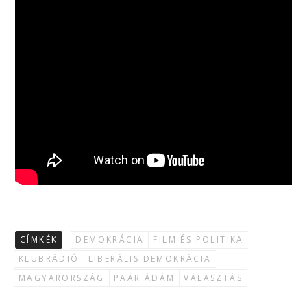
CÍMKÉK
DEMOKRÁCIA
FILM ÉS POLITIKA
KLUBRÁDIÓ
LIBERÁLIS DEMOKRÁCIA
MAGYARORSZÁG
PAÁR ÁDÁM
VÁLASZTÁS