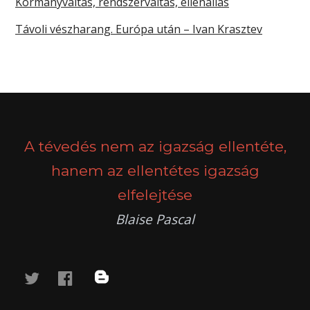
Kormányváltás, rendszerváltás, ellenállás
Távoli vészharang. Európa után – Ivan Krasztev
A tévedés nem az igazság ellentéte,
hanem az ellentétes igazság
elfelejtése
Blaise Pascal
twitter
facebook
blog