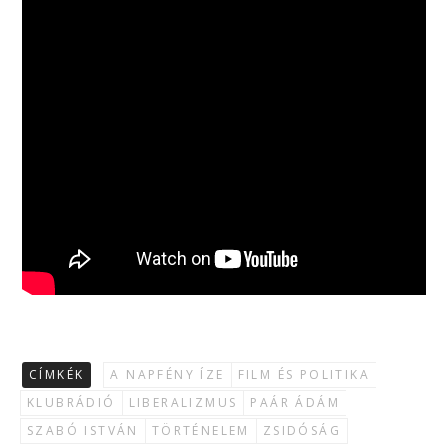
CÍMKÉK
A NAPFÉNY ÍZE
FILM ÉS POLITIKA
KLUBRÁDIÓ
LIBERALIZMUS
PAÁR ÁDÁM
SZABÓ ISTVÁN
TÖRTÉNELEM
ZSIDÓSÁG