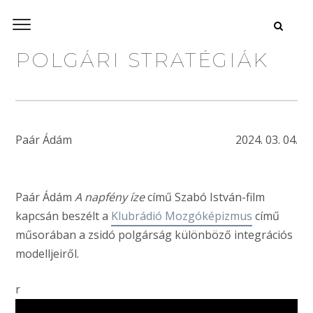
POLGÁRI STRATÉGIÁK
Paár Ádám
2024. 03. 04.
Paár Ádám
A napfény íze
című Szabó István-film
kapcsán beszélt a
Klubrádió Mozgóképizmus
című
műsorában a zsidó polgárság különböző integrációs
modelljeiről.
r