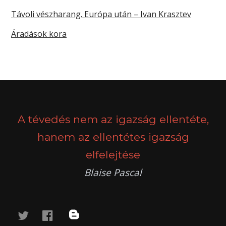
Távoli vészharang. Európa után – Ivan Krasztev
Áradások kora
A tévedés nem az igazság ellentéte,
hanem az ellentétes igazság
elfelejtése
Blaise Pascal
twitter
facebook
blog