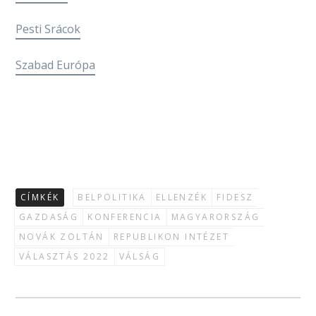
Pesti Srácok
Szabad Európa
CÍMKÉK
BELPOLITIKA
ELLENZÉK
FIDESZ
GAZDASÁG
KONFERENCIA
MAGYARORSZÁG
NOVÁK ZOLTÁN
REPUBLIKON INTÉZET
VÁLASZTÁS 2022
VÁLSÁG