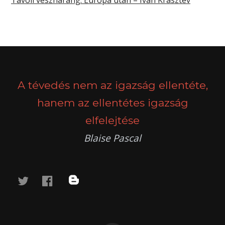
Távoli vészharang. Európa után – Ivan Krasztev
A tévedés nem az igazság ellentéte,
hanem az ellentétes igazság
elfelejtése
Blaise Pascal
twitter
facebook
blog