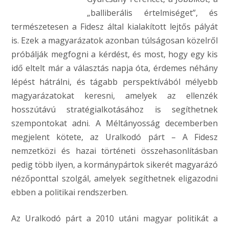
„balliberális értelmiséget”, és
természetesen a Fidesz által kialakított lejtős pályát
is. Ezek a magyarázatok azonban túlságosan közelről
próbálják megfogni a kérdést, és most, hogy egy kis
idő eltelt már a választás napja óta, érdemes néhány
lépést hátrálni, és tágabb perspektívából mélyebb
magyarázatokat keresni, amelyek az ellenzék
hosszútávú stratégialkotásához is segíthetnek
szempontokat adni. A Méltányosság decemberben
megjelent kötete, az Uralkodó párt – A Fidesz
nemzetközi és hazai történeti összehasonlításban
pedig több ilyen, a kormánypártok sikerét magyarázó
nézőponttal szolgál, amelyek segíthetnek eligazodni
ebben a politikai rendszerben.
Az Uralkodó párt a 2010 utáni magyar politikát a