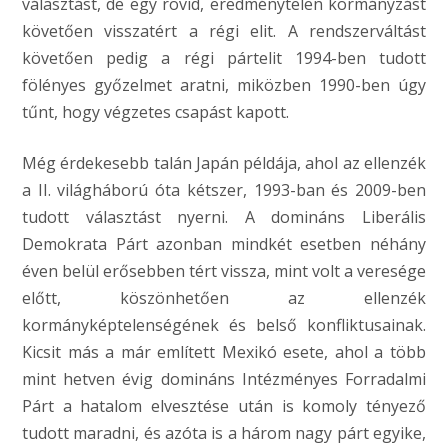
választást, de egy rövid, eredménytelen kormányzást
követően visszatért a régi elit. A rendszerváltást
követően pedig a régi pártelit 1994-ben tudott
fölényes győzelmet aratni, miközben 1990-ben úgy
tűnt, hogy végzetes csapást kapott.
Még érdekesebb talán Japán példája, ahol az ellenzék
a II. világháború óta kétszer, 1993-ban és 2009-ben
tudott választást nyerni. A domináns Liberális
Demokrata Párt azonban mindkét esetben néhány
éven belül erősebben tért vissza, mint volt a veresége
előtt, köszönhetően az ellenzék
kormányképtelenségének és belső konfliktusainak.
Kicsit más a már említett Mexikó esete, ahol a több
mint hetven évig domináns Intézményes Forradalmi
Párt a hatalom elvesztése után is komoly tényező
tudott maradni, és azóta is a három nagy párt egyike,