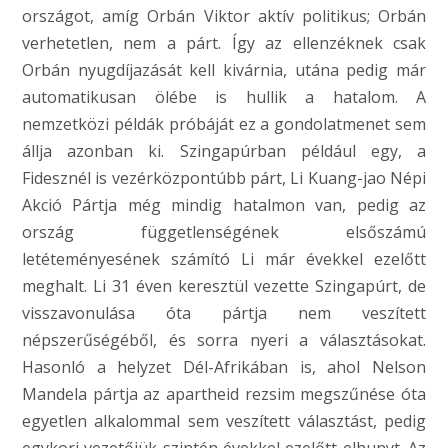
országot, amíg Orbán Viktor aktív politikus; Orbán
verhetetlen, nem a párt. Így az ellenzéknek csak
Orbán nyugdíjazását kell kivárnia, utána pedig már
automatikusan ölébe is hullik a hatalom. A
nemzetközi példák próbáját ez a gondolatmenet sem
állja azonban ki. Szingapúrban például egy, a
Fidesznél is vezérközpontúbb párt, Li Kuang-jao Népi
Akció Pártja még mindig hatalmon van, pedig az
ország függetlenségének elsőszámú
letéteményesének számító Li már évekkel ezelőtt
meghalt. Li 31 éven keresztül vezette Szingapúrt, de
visszavonulása óta pártja nem veszített
népszerűségéből, és sorra nyeri a választásokat.
Hasonló a helyzet Dél-Afrikában is, ahol Nelson
Mandela pártja az apartheid rezsim megszűnése óta
egyetlen alkalommal sem veszített választást, pedig