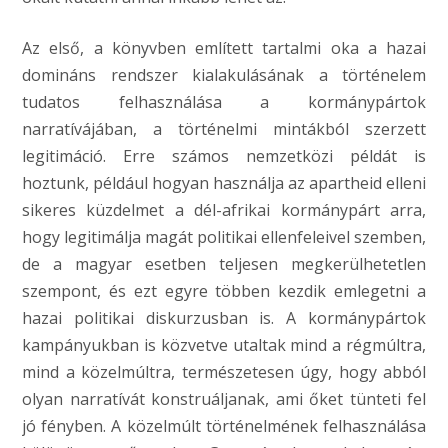
Az első, a könyvben említett tartalmi oka a hazai
domináns rendszer kialakulásának a történelem
tudatos felhasználása a kormánypártok
narratívájában, a történelmi mintákból szerzett
legitimáció. Erre számos nemzetközi példát is
hoztunk, például hogyan használja az apartheid elleni
sikeres küzdelmet a dél-afrikai kormánypárt arra,
hogy legitimálja magát politikai ellenfeleivel szemben,
de a magyar esetben teljesen megkerülhetetlen
szempont, és ezt egyre többen kezdik emlegetni a
hazai politikai diskurzusban is. A kormánypártok
kampányukban is közvetve utaltak mind a régmúltra,
mind a közelmúltra, természetesen úgy, hogy abból
olyan narratívát konstruáljanak, ami őket tünteti fel
jó fényben. A közelmúlt történelmének felhasználása