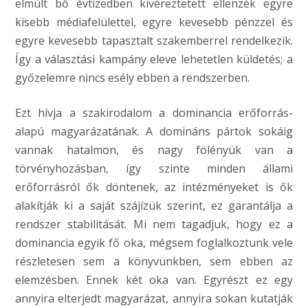
elmúlt bő évtizedben kivéreztetett ellenzék egyre
kisebb médiafelülettel, egyre kevesebb pénzzel és
egyre kevesebb tapasztalt szakemberrel rendelkezik.
Így a választási kampány eleve lehetetlen küldetés; a
győzelemre nincs esély ebben a rendszerben.
Ezt hívja a szakirodalom a dominancia erőforrás-
alapú magyarázatának. A domináns pártok sokáig
vannak hatalmon, és nagy fölényük van a
törvényhozásban, így szinte minden állami
erőforrásról ők döntenek, az intézményeket is ők
alakítják ki a saját szájízük szerint, ez garantálja a
rendszer stabilitását. Mi nem tagadjuk, hogy ez a
dominancia egyik fő oka, mégsem foglalkoztunk vele
részletesen sem a könyvünkben, sem ebben az
elemzésben. Ennek két oka van. Egyrészt ez egy
annyira elterjedt magyarázat, annyira sokan kutatják