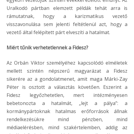
egykori vezetőjük szintén évekkel ezelőtt elhunyt. Az
Uralkodó pártban elemzett példák tehát arra is
rámutatnak, hogy a karizmatikus vezető
visszavonulása sem jelenti feltétlenül azt, hogy a
vezető által felépített párt elveszíti a hatalmat.
Miért tűnik verhetetlennek a Fidesz?
Az Orbán Viktor személyéhez kapcsolódó elméletek
mellett szintén népszerű magyarázat a Fidesz
sikerére az a gondolatmenet, amit maga Márki-Zay
Péter is osztott a választás követően. Eszerint a
Fidesz legyőzhetetlen, mert intézményesen
bebetonozta a hatalmát, „lejt a pálya”: a
kormánypártoknak hatalmas erőforrások állnak
rendelkezésükre mind pénzben, mind
médiaelérésben, mind szakértelemben, addig az