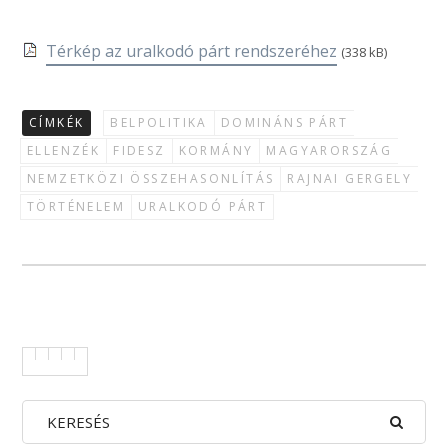
Térkép az uralkodó párt rendszeréhez
(338 kB)
CÍMKÉK
BELPOLITIKA
DOMINÁNS PÁRT
ELLENZÉK
FIDESZ
KORMÁNY
MAGYARORSZÁG
NEMZETKÖZI ÖSSZEHASONLÍTÁS
RAJNAI GERGELY
TÖRTÉNELEM
URALKODÓ PÁRT