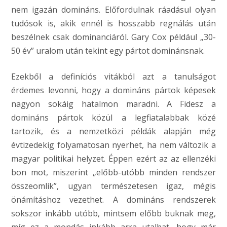
nem igazán domináns. Előfordulnak ráadásul olyan
tudósok is, akik ennél is hosszabb regnálás után
beszélnek csak dominanciáról. Gary Cox például „30-
50 év” uralom után tekint egy pártot dominánsnak.
Ezekből a definíciós vitákból azt a tanulságot
érdemes levonni, hogy a domináns pártok képesek
nagyon sokáig hatalmon maradni. A Fidesz a
domináns pártok közül a legfiatalabbak közé
tartozik, és a nemzetközi példák alapján még
évtizedekig folyamatosan nyerhet, ha nem változik a
magyar politikai helyzet. Éppen ezért az az ellenzéki
bon mot, miszerint „előbb-utóbb minden rendszer
összeomlik”, ugyan természetesen igaz, mégis
önámításhoz vezethet. A domináns rendszerek
sokszor inkább utóbb, mintsem előbb buknak meg,