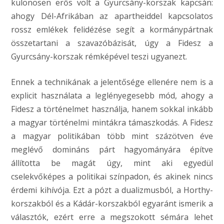
különösen erős volt a Gyurcsány-korszak kapcsán:
ahogy Dél-Afrikában az apartheiddel kapcsolatos
rossz emlékek felidézése segít a kormánypártnak
összetartani a szavazóbázisát, úgy a Fidesz a
Gyurcsány-korszak rémképével teszi ugyanezt.
Ennek a technikának a jelentősége ellenére nem is a
explicit használata a leglényegesebb mód, ahogy a
Fidesz a történelmet használja, hanem sokkal inkább
a magyar történelmi mintákra támaszkodás. A Fidesz
a magyar politikában több mint százötven éve
meglévő domináns párt hagyományára építve
állította be magát úgy, mint aki egyedül
cselekvőképes a politikai színpadon, és akinek nincs
érdemi kihívója. Ezt a pózt a dualizmusból, a Horthy-
korszakból és a Kádár-korszakból egyaránt ismerik a
választók, ezért erre a megszokott sémára lehet