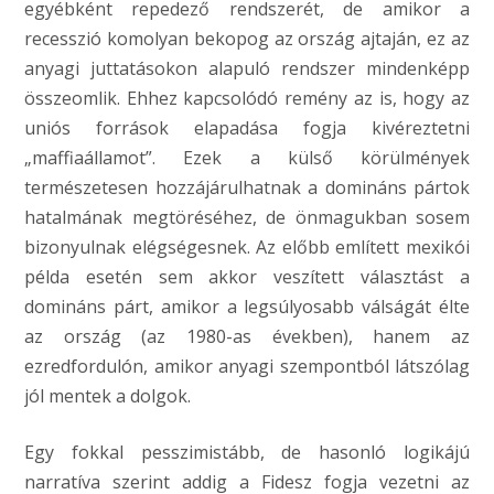
egyébként repedező rendszerét, de amikor a
recesszió komolyan bekopog az ország ajtaján, ez az
anyagi juttatásokon alapuló rendszer mindenképp
összeomlik. Ehhez kapcsolódó remény az is, hogy az
uniós források elapadása fogja kivéreztetni
„maffiaállamot”. Ezek a külső körülmények
természetesen hozzájárulhatnak a domináns pártok
hatalmának megtöréséhez, de önmagukban sosem
bizonyulnak elégségesnek. Az előbb említett mexikói
példa esetén sem akkor veszített választást a
domináns párt, amikor a legsúlyosabb válságát élte
az ország (az 1980-as években), hanem az
ezredfordulón, amikor anyagi szempontból látszólag
jól mentek a dolgok.
Egy fokkal pesszimistább, de hasonló logikájú
narratíva szerint addig a Fidesz fogja vezetni az