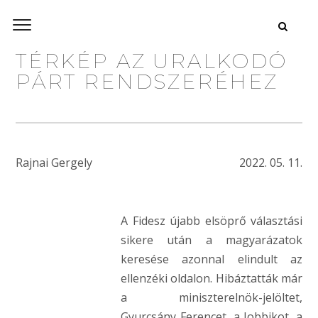
TÉRKÉP AZ URALKODÓ
PÁRT RENDSZERÉHEZ
Rajnai Gergely
2022. 05. 11.
A Fidesz újabb elsöprő választási
sikere után a magyarázatok
keresése azonnal elindult az
ellenzéki oldalon. Hibáztatták már
a miniszterelnök-jelöltet,
Gyurcsány Ferencet, a Jobbikot, a