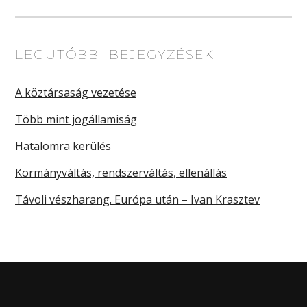
LEGUTÓBBI BEJEGYZÉSEK
A köztársaság vezetése
Több mint jogállamiság
Hatalomra kerülés
Kormányváltás, rendszerváltás, ellenállás
Távoli vészharang. Európa után – Ivan Krasztev