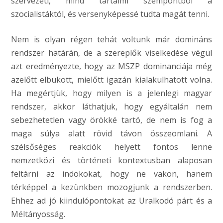
szervezeti, mind tartalmi szempontból a
szocialistáktól, és versenyképessé tudta magát tenni.
Nem is olyan régen tehát voltunk már domináns
rendszer határán, de a szereplők viselkedése végül
azt eredményezte, hogy az MSZP dominanciája még
azelőtt elbukott, mielőtt igazán kialakulhatott volna.
Ha megértjük, hogy milyen is a jelenlegi magyar
rendszer, akkor láthatjuk, hogy egyáltalán nem
sebezhetetlen vagy örökké tartó, de nem is fog a
maga súlya alatt rövid távon összeomlani. A
szélsőséges reakciók helyett fontos lenne
nemzetközi és történeti kontextusban alaposan
feltárni az indokokat, hogy ne vakon, hanem
térképpel a kezünkben mozogjunk a rendszerben.
Ehhez ad jó kiindulópontokat az Uralkodó párt és a
Méltányosság.