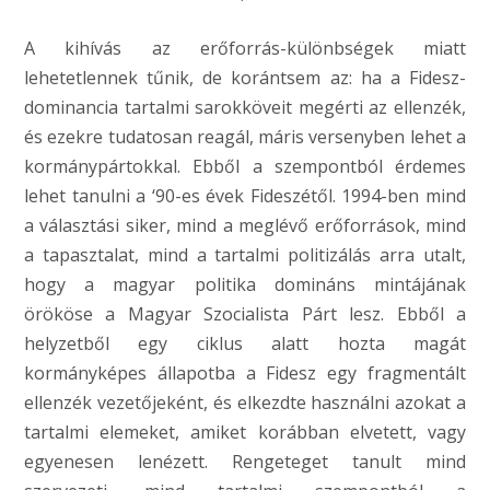
A kihívás az erőforrás-különbségek miatt
lehetetlennek tűnik, de korántsem az: ha a Fidesz-
dominancia tartalmi sarokköveit megérti az ellenzék,
és ezekre tudatosan reagál, máris versenyben lehet a
kormánypártokkal. Ebből a szempontból érdemes
lehet tanulni a ‘90-es évek Fideszétől. 1994-ben mind
a választási siker, mind a meglévő erőforrások, mind
a tapasztalat, mind a tartalmi politizálás arra utalt,
hogy a magyar politika domináns mintájának
örököse a Magyar Szocialista Párt lesz. Ebből a
helyzetből egy ciklus alatt hozta magát
kormányképes állapotba a Fidesz egy fragmentált
ellenzék vezetőjeként, és elkezdte használni azokat a
tartalmi elemeket, amiket korábban elvetett, vagy
egyenesen lenézett. Rengeteget tanult mind