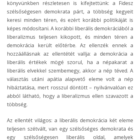
könyvünkben részletesen is kifejtettünk: a Fidesz
szélsőségesen demokrata párt, a többség kegyeit
keresi minden téren, és ezért korábbi politikáját is
képes módosítani. A korábbi liberális demokráciából a
liberalizmus teljesen kikopott, és minden téren a
demokrácia került előtérbe. Az ellenzék ennek a
hozzáállásnak az ellentétét vallja: a demokrácia a
liberális értékek mögé szorul, ha a népakarat a
liberális elvekkel szembemegy, akkor a nép téved. A
választás utáni apátia alapvető eleme volt a nép
hibáztatása, mert rosszul döntött – nyilvánvalóan ez
abból látható, hogy a liberalizmus ellen szavazott a
többség.
Az ellentét világos: a liberális demokrácia két eleme
teljesen szétvált, van egy szélsőséges demokrata és
egy szélsőségesen liberális oldal, amelyek