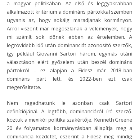
a magyar politikában. Az első és leggyakrabban
alkalmazott kritérium a domináns pártokkal szemben
ugyanis az, hogy sokáig maradjanak kormányon.
Arról viszont már megoszlanak a vélemények, hogy
mi számít sok időnek ebben az értelemben. A
legrövidebb idő után dominanciát azonosító szerzők,
így például Giovanni Sartori három, egymás utáni
választáson elért győzelem után beszél domináns
pártokról – ez alapján a Fidesz már 2018-ban
domináns párt lett, és 2022-ben ezt csak
megerősítette.
Nem ragadhatunk le azonban csak Sartori
definíciójánál. A legtöbb, dominanciáról író szerző.
köztük a mexikói politika szakértője, Kenneth Greene
20 év folyamatos kormányzásban állapítja meg a
dominancia kezdetét, eszerint a Fidesz még mindig