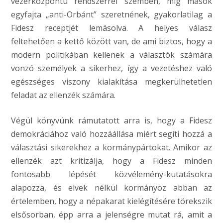
vezérközpontú rendszerrel szemben, míg mások
egyfajta „anti-Orbánt” szeretnének, gyakorlatilag a
Fidesz receptjét lemásolva. A helyes válasz
feltehetően a kettő között van, de ami biztos, hogy a
modern politikában kellenek a választók számára
vonzó személyek a sikerhez, így a vezetéshez való
egészséges viszony kialakítása megkerülhetetlen
feladat az ellenzék számára.
Végül könyvünk rámutatott arra is, hogy a Fidesz
demokráciához való hozzáállása miért segíti hozzá a
választási sikerekhez a kormánypártokat. Amikor az
ellenzék azt kritizálja, hogy a Fidesz minden
fontosabb lépését közvélemény-kutatásokra
alapozza, és elvek nélkül kormányoz abban az
értelemben, hogy a népakarat kielégítésére törekszik
elsősorban, épp arra a jelenségre mutat rá, amit a