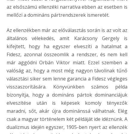
az elsőszámú ellenzéki narratíva ebben az esetben is
mellőzi a domináns pártrendszerek ismeretét.
Az ellenzékben már az előválasztás során is az volt az
általános vélekedés, amit Karácsony Gergely is
kifejtett, hogy ha egyszer elveszíti a hatalmat a
Fidesz, azonnal összeomlik a rendszer, és nem kell
már aggódni Orbán Viktor miatt. Ezzel szemben a
valóság az, hogy a most még nagyon távolinak tűnő
választási siker sem lenne garancia a Fidesz végleges
visszaszorítására. Könyvünkben számos példa
bizonyítja, hogy a domináns pártok dominanciájuk
elveszítése után is képesek komoly tényezők
maradni, sőt, akár újra dominánssá válhatnak. Elég
csak a magyar történelem két példáját ide idéznünk. A
dualizmus idején egyszer, 1905-ben nyert az ellenzék