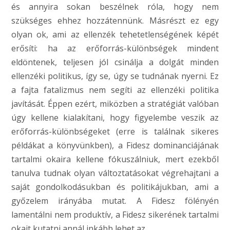
és annyira sokan beszélnek róla, hogy nem
szükséges ehhez hozzátennünk. Másrészt ez egy
olyan ok, ami az ellenzék tehetetlenségének képét
erősíti: ha az erőforrás-különbségek mindent
eldöntenek, teljesen jól csinálja a dolgát minden
ellenzéki politikus, így se, úgy se tudnának nyerni. Ez
a fajta fatalizmus nem segíti az ellenzéki politika
javítását. Éppen ezért, miközben a stratégiát valóban
úgy kellene kialakítani, hogy figyelembe veszik az
erőforrás-különbségeket (erre is találnak sikeres
példákat a könyvünkben), a Fidesz dominanciájának
tartalmi okaira kellene fókuszálniuk, mert ezekből
tanulva tudnak olyan változtatásokat végrehajtani a
saját gondolkodásukban és politikájukban, ami a
győzelem irányába mutat. A Fidesz fölényén
lamentálni nem produktív, a Fidesz sikerének tartalmi
okait kutatni annál inkább lehet az.