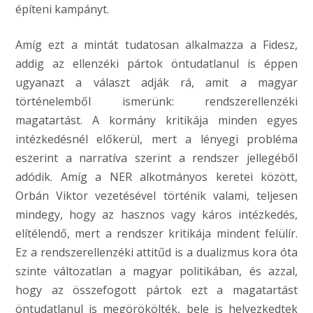
építeni kampányt.
Amíg ezt a mintát tudatosan alkalmazza a Fidesz,
addig az ellenzéki pártok öntudatlanul is éppen
ugyanazt a választ adják rá, amit a magyar
történelemből ismerünk: rendszerellenzéki
magatartást. A kormány kritikája minden egyes
intézkedésnél előkerül, mert a lényegi probléma
eszerint a narratíva szerint a rendszer jellegéből
adódik. Amíg a NER alkotmányos keretei között,
Orbán Viktor vezetésével történik valami, teljesen
mindegy, hogy az hasznos vagy káros intézkedés,
elítélendő, mert a rendszer kritikája mindent felülír.
Ez a rendszerellenzéki attitűd is a dualizmus kora óta
szinte változatlan a magyar politikában, és azzal,
hogy az összefogott pártok ezt a magatartást
öntudatlanul is megörökölték, bele is helyezkedtek