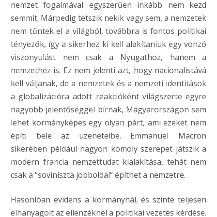
nemzet fogalmával egyszerűen inkább nem kezd
semmit. Márpedig tetszik nekik vagy sem, a nemzetek
nem tűntek el a világból, továbbra is fontos politikai
tényezők, így a sikerhez ki kell alakítaniuk egy vonzó
viszonyulást nem csak a Nyugathoz, hanem a
nemzethez is. Ez nem jelenti azt, hogy nacionalistává
kell váljanak, de a nemzetek és a nemzeti identitások
a globalizációra adott reakcióként világszerte egyre
nagyobb jelentőséggel bírnak, Magyarországon sem
lehet kormányképes egy olyan párt, ami ezeket nem
építi bele az üzeneteibe. Emmanuel Macron
sikerében például nagyon komoly szerepet játszik a
modern francia nemzettudat kialakítása, tehát nem
csak a “soviniszta jobboldal” építhet a nemzetre.
Hasonlóan evidens a kormánynál, és szinte teljesen
elhanyagolt az ellenzéknél a politikai vezetés kérdése.