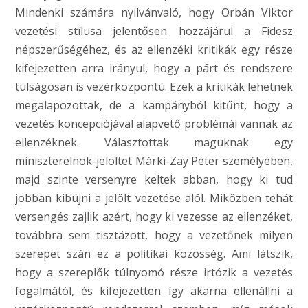
Mindenki számára nyilvánvaló, hogy Orbán Viktor
vezetési stílusa jelentősen hozzájárul a Fidesz
népszerűségéhez, és az ellenzéki kritikák egy része
kifejezetten arra irányul, hogy a párt és rendszere
túlságosan is vezérközpontú. Ezek a kritikák lehetnek
megalapozottak, de a kampányból kitűnt, hogy a
vezetés koncepciójával alapvető problémái vannak az
ellenzéknek. Választottak maguknak egy
miniszterelnök-jelöltet Márki-Zay Péter személyében,
majd szinte versenyre keltek abban, hogy ki tud
jobban kibújni a jelölt vezetése alól. Miközben tehát
versengés zajlik azért, hogy ki vezesse az ellenzéket,
továbbra sem tisztázott, hogy a vezetőnek milyen
szerepet szán ez a politikai közösség. Ami látszik,
hogy a szereplők túlnyomó része irtózik a vezetés
fogalmától, és kifejezetten így akarna ellenállni a