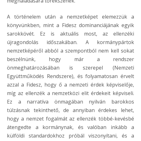
meghaladására törekszenek.
A történelem után a nemzetképet elemezzük a
könyvünkben, mint a Fidesz dominanciájának egyik
sarokkövét. Ez is aktuális most, az ellenzéki
újragondolás időszakában. A kormánypártok
nemzetképéről abból a szempontból nem kell sokat
beszélnünk, hogy már a rendszer
önmeghatározásában is szerepel (Nemzeti
Együttműködés Rendszere), és folyamatosan érvelt
azzal a Fidesz, hogy ő a nemzeti érdek képviselője,
míg az ellenzék a nemzetközi elit érdekeit képviseli.
Ez a narratíva önmagában nyilván barokkos
túlzásnak tekinthető, de annyiban érdekes lehet,
hogy a nemzet fogalmát az ellenzék többé-kevésbé
átengedte a kormánynak, és valóban inkább a
külföldi standardokhoz próbál viszonyítani, és a