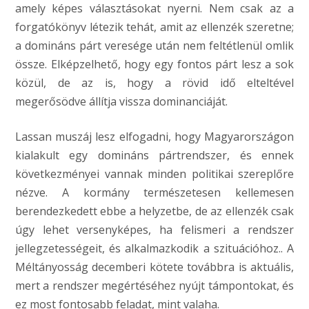
amely képes választásokat nyerni. Nem csak az a
forgatókönyv létezik tehát, amit az ellenzék szeretne;
a domináns párt veresége után nem feltétlenül omlik
össze. Elképzelhető, hogy egy fontos párt lesz a sok
közül, de az is, hogy a rövid idő elteltével
megerősödve állítja vissza dominanciáját.
Lassan muszáj lesz elfogadni, hogy Magyarországon
kialakult egy domináns pártrendszer, és ennek
következményei vannak minden politikai szereplőre
nézve. A kormány természetesen kellemesen
berendezkedett ebbe a helyzetbe, de az ellenzék csak
úgy lehet versenyképes, ha felismeri a rendszer
jellegzetességeit, és alkalmazkodik a szituációhoz.. A
Méltányosság decemberi kötete továbbra is aktuális,
mert a rendszer megértéséhez nyújt támpontokat, és
ez most fontosabb feladat, mint valaha.