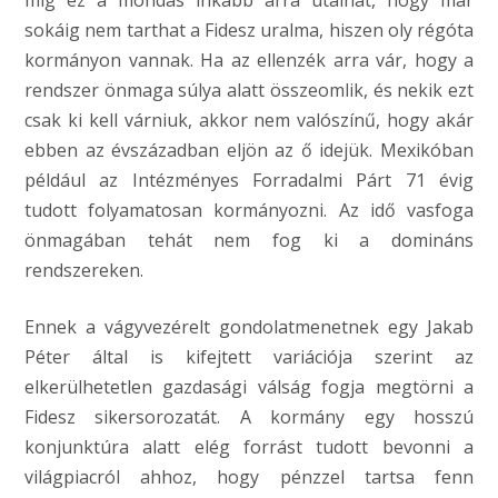
míg ez a mondás inkább arra utalhat, hogy már
sokáig nem tarthat a Fidesz uralma, hiszen oly régóta
kormányon vannak. Ha az ellenzék arra vár, hogy a
rendszer önmaga súlya alatt összeomlik, és nekik ezt
csak ki kell várniuk, akkor nem valószínű, hogy akár
ebben az évszázadban eljön az ő idejük. Mexikóban
például az Intézményes Forradalmi Párt 71 évig
tudott folyamatosan kormányozni. Az idő vasfoga
önmagában tehát nem fog ki a domináns
rendszereken.
Ennek a vágyvezérelt gondolatmenetnek egy Jakab
Péter által is kifejtett variációja szerint az
elkerülhetetlen gazdasági válság fogja megtörni a
Fidesz sikersorozatát. A kormány egy hosszú
konjunktúra alatt elég forrást tudott bevonni a
világpiacról ahhoz, hogy pénzzel tartsa fenn