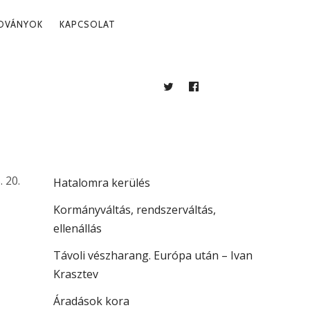
ADVÁNYOK
KAPCSOLAT
TWITTER
FACEBOOK
BLOG
LEGUTÓBBI BEJEGYZÉSEK
Több mint jogállamiság
. 20.
Hatalomra kerülés
Kormányváltás, rendszerváltás,
ellenállás
Távoli vészharang. Európa után – Ivan
Krasztev
Áradások kora