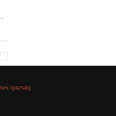
EK
tes igazság