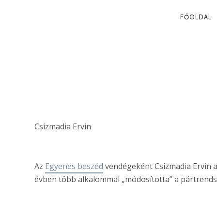
PRIMA
FŐOLDAL
NAVIG
A MAGYAR P
NÉGY MÓDO
Csizmadia Ervin
Az
Egyenes beszéd
vendégeként Csizmadia Ervin a
évben több alkalommal „módosította” a pártrends