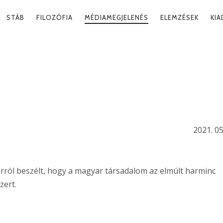
RY
STÁB
FILOZÓFIA
MÉDIAMEGJELENÉS
ELEMZÉSEK
KI
ATION
ÁRTRENDSZER
SULÁSA
2021. 05
rról beszélt, hogy a magyar társadalom az elmúlt harminc
zert.