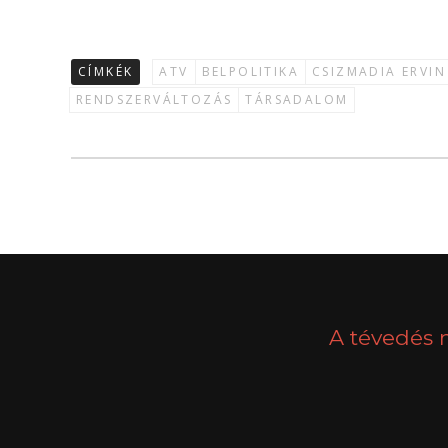
CÍMKÉK
ATV
BELPOLITIKA
CSIZMADIA ERVIN
RENDSZERVÁLTOZÁS
TÁRSADALOM
A tévedés 