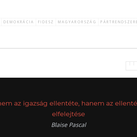
DEMOKRÁCIA
FIDESZ
MAGYARORSZÁG
PÁRTRENDSZER
nem az igazság ellentéte, hanem az ellenté
elfelejtése
Blaise Pascal